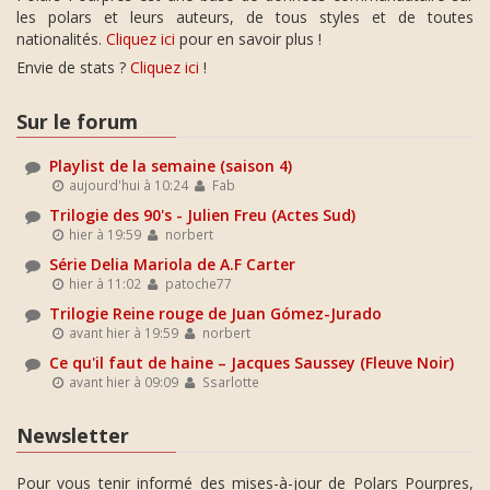
les polars et leurs auteurs, de tous styles et de toutes
nationalités.
Cliquez ici
pour en savoir plus !
Envie de stats ?
Cliquez ici
!
Sur le forum
Playlist de la semaine (saison 4)
aujourd'hui à 10:24
Fab
Trilogie des 90's - Julien Freu (Actes Sud)
hier à 19:59
norbert
Série Delia Mariola de A.F Carter
hier à 11:02
patoche77
Trilogie Reine rouge de Juan Gómez-Jurado
avant hier à 19:59
norbert
Ce qu'il faut de haine – Jacques Saussey (Fleuve Noir)
avant hier à 09:09
Ssarlotte
Newsletter
Pour vous tenir informé des mises-à-jour de Polars Pourpres,