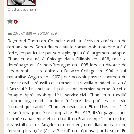
Crédits : evene.fr
5
23/07/1888 — 26/03/1959
Raymond Thornton Chandler était un écrivain américain de
romans noirs. Son influence sur le roman noir moderne a été
forte, en particulier par son style, qui a été largement adopté.
Chandler est né à Chicago dans l'Illinois en 1888, mais a
déménagé en Grande-Bretagne en 1895 lors du divorce de
ses parents. Il est entré au Dulwich College en 1900 et fut
naturalisé Anglais en 1907 pour pouvoir passer l'examen du
service civil. Il réussit cet examen et travailla pendant un an à
l'Amirauté britannique. Il publia son premier poème à cette
époque. Après avoir quitté le service civil, Chandler a travaillé
comme pigiste et continué à écrire des poésies de style
"romantique tardif". Chandler revint aux États-Unis en 1912
et se forma pour être comptable. En 1917, il s'engagea dans
l'armée canadienne et combattit en France. Après l'armistice,
il s'installa à Los Angeles et commença une liaison avec une
femme plus agée (Cissy Pascal) qu'il épousa par la suite. En