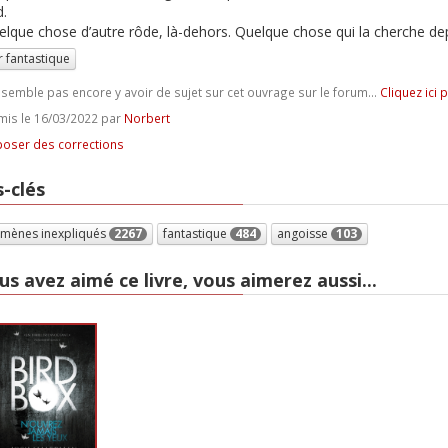
d.
elque chose d’autre rôde, là-dehors. Quelque chose qui la cherche de
r fantastique
e semble pas encore y avoir de sujet sur cet ouvrage sur le forum...
Cliquez ici 
is le 16/03/2022 par
Norbert
oser des corrections
-clés
mènes inexpliqués
2267
fantastique
484
angoisse
103
us avez aimé ce livre, vous aimerez aussi...