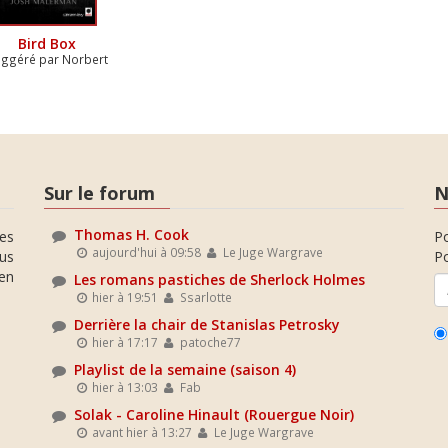
Bird Box
ggéré par Norbert
Sur le forum
N
Thomas H. Cook
es
P
aujourd'hui à 09:58
Le Juge Wargrave
ous
Po
en
Les romans pastiches de Sherlock Holmes
hier à 19:51
Ssarlotte
Derrière la chair de Stanislas Petrosky
hier à 17:17
patoche77
Playlist de la semaine (saison 4)
hier à 13:03
Fab
Solak - Caroline Hinault (Rouergue Noir)
avant hier à 13:27
Le Juge Wargrave