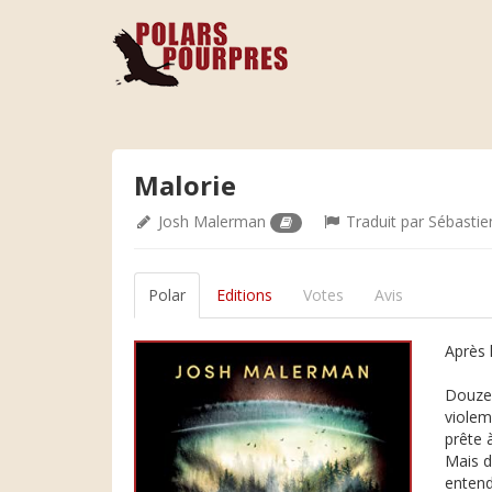
Malorie
Josh Malerman
Traduit par
Sébastien
Polar
Editions
Votes
Avis
Après 
Douze 
violem
prête 
Mais d
entend