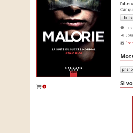
l’atten
Car qu
Thrille
Il n
Soum
Prop
Mots
phéno
Si vo
1