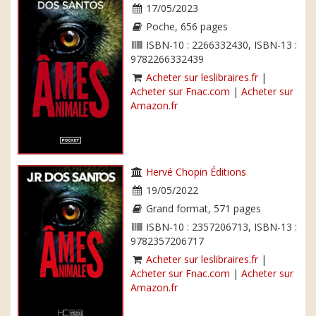
17/05/2023
Poche, 656 pages
ISBN-10 : 2266332430, ISBN-13 :
9782266332439
Acheter sur leslibraires.fr
|
Acheter sur Fnac.com
|
Acheter sur
Amazon.fr
Hervé Chopin Éditions
19/05/2022
Grand format, 571 pages
ISBN-10 : 2357206713, ISBN-13 :
9782357206717
Acheter sur leslibraires.fr
|
Acheter sur Fnac.com
|
Acheter sur
Amazon.fr