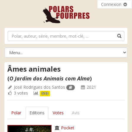
Connexion
Âmes animales
(
O Jardim dos Animais com Alma
)
José Rodrigues dos Santos
2021
3 votes
5/10
Polar
Editions
Votes
Avis
Pocket