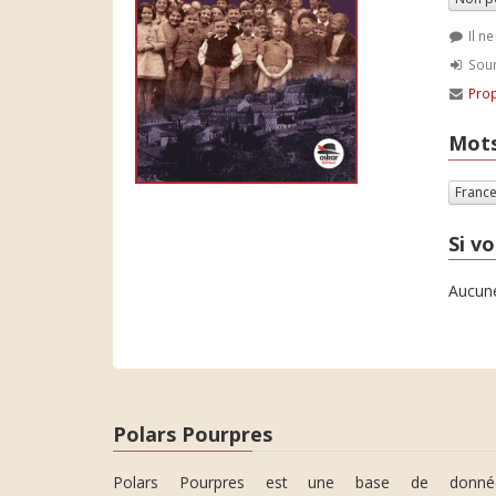
Il n
Soum
Prop
Mots
Franc
Si vo
Aucune
Polars Pourpres
Polars Pourpres est une base de donné