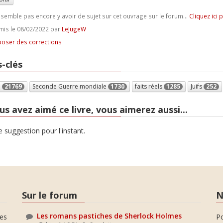
e semble pas encore y avoir de sujet sur cet ouvrage sur le forum...
Cliquez ici 
is le 08/02/2022 par
LeJugeW
oser des corrections
-clés
e
21769
Seconde Guerre mondiale
1730
faits réels
1285
Juifs
252
us avez aimé ce livre, vous aimerez aussi...
 suggestion pour l'instant.
Sur le forum
N
Les romans pastiches de Sherlock Holmes
es
P