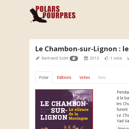
Le Chambon-sur-Lignon : le
Bertrand Solet
2013
1 vote
Polar
Editions
Votes
Avis
Pendan
à la b
les Ch
furent
Le Cha
Yad Va
Non p