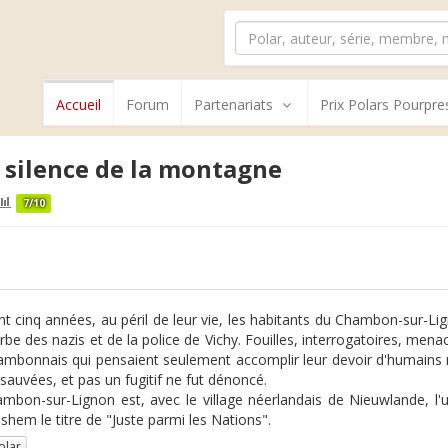
Accueil
Forum
Partenariats
Prix Polars Pourpre
 silence de la montagne
7/10
t cinq années, au péril de leur vie, les habitants du Chambon-sur-Lig
arbe des nazis et de la police de Vichy. Fouilles, interrogatoires, mena
ambonnais qui pensaient seulement accomplir leur devoir d'humains 
 sauvées, et pas un fugitif ne fut dénoncé.
mbon-sur-Lignon est, avec le village néerlandais de Nieuwlande, l'une
shem le titre de "Juste parmi les Nations".
olar