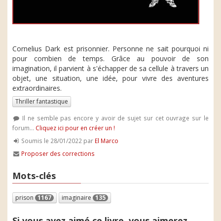
Cornelius Dark est prisonnier. Personne ne sait pourquoi ni
pour combien de temps. Grâce au pouvoir de son
imagination, il parvient à s'échapper de sa cellule à travers un
objet, une situation, une idée, pour vivre des aventures
extraordinaires.
Thriller fantastique
Il ne semble pas encore y avoir de sujet sur cet ouvrage sur le
forum...
Cliquez ici pour en créer un !
Soumis le 28/01/2022 par
El Marco
Proposer des corrections
Mots-clés
prison
1167
imaginaire
135
Si vous avez aimé ce livre, vous aimerez