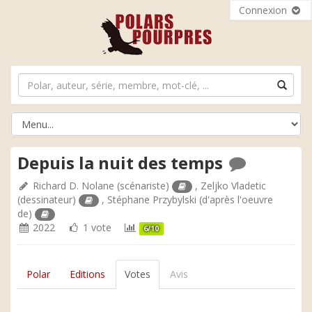
Connexion
Depuis la nuit des temps
Richard D. Nolane
(scénariste)
,
Zeljko Vladetic
(dessinateur)
,
Stéphane Przybylski
(d'après l'oeuvre
de)
2022
1 vote
6/10
Polar
Editions
Votes
Avis