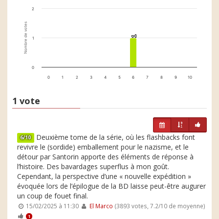
2
Nombre de votes
1
1
1
0
0
1
2
3
4
5
6
7
8
9
10
1 vote
Deuxième tome de la série, où les flashbacks font
6/10
revivre le (sordide) emballement pour le nazisme, et le
détour par Santorin apporte des éléments de réponse à
l’histoire. Des bavardages superflus à mon goût.
Cependant, la perspective d’une « nouvelle expédition »
évoquée lors de l’épilogue de la BD laisse peut-être augurer
un coup de fouet final.
15/02/2025 à 11:30
El Marco
(3893 votes, 7.2/10 de moyenne)
1