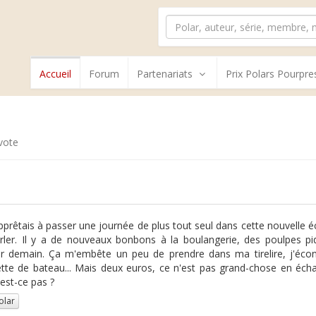
Accueil
Forum
Partenariats
Prix Polars Pourpre
vote
pprêtais à passer une journée de plus tout seul dans cette nouvelle éco
ler. Il y a de nouveaux bonbons à la boulangerie, des poulpes piq
r demain. Ça m'embête un peu de prendre dans ma tirelire, j'éco
te de bateau... Mais deux euros, ce n'est pas grand-chose en échan
'est-ce pas ?
olar