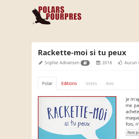
Rackette-moi si tu peux
Sophie Adriansen
2018
Aucun 
Polar
Editions
Votes
Avis
Je m'a
me par
achete
maquet
fois, n
Non p