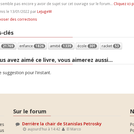
e semble pas encore y avoir de sujet sur cet ouvrage sur le forum...
Cliquez ici 
is le 13/01/2022 par
LeJugeW
oser des corrections
-clés
e
21769
enfance
1826
amitié
1339
école
301
racket
53
us avez aimé ce livre, vous aimerez aussi...
 suggestion pour l'instant.
Sur le forum
N
Derrière la chair de Stanislas Petrosky
es
P
aujourd'hui à 14:42
El Marco
ous
Po