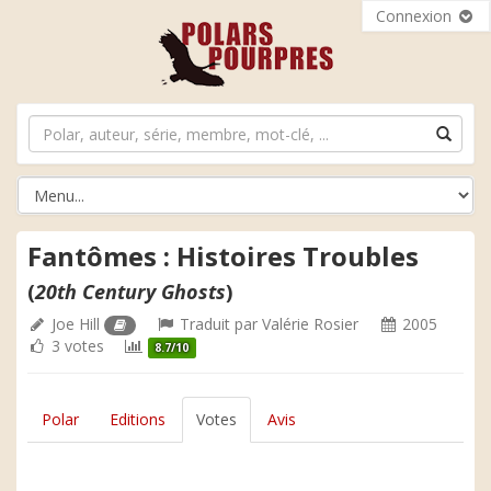
Connexion
Fantômes : Histoires Troubles
(
20th Century Ghosts
)
Joe Hill
Traduit par
Valérie Rosier
2005
3 votes
8.7/10
Polar
Editions
Votes
Avis