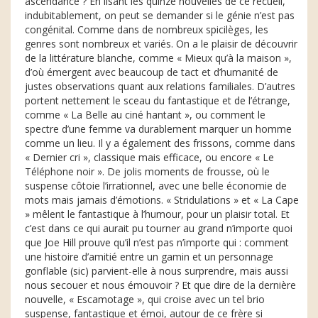
ascendance ? En lisant les quinze nouvelles de ce recueil,
indubitablement, on peut se demander si le génie n’est pas
congénital. Comme dans de nombreux spicilèges, les
genres sont nombreux et variés. On a le plaisir de découvrir
de la littérature blanche, comme « Mieux qu’à la maison »,
d’où émergent avec beaucoup de tact et d’humanité de
justes observations quant aux relations familiales. D’autres
portent nettement le sceau du fantastique et de l’étrange,
comme « La Belle au ciné hantant », ou comment le
spectre d’une femme va durablement marquer un homme
comme un lieu. Il y a également des frissons, comme dans
« Dernier cri », classique mais efficace, ou encore « Le
Téléphone noir ». De jolis moments de frousse, où le
suspense côtoie l’irrationnel, avec une belle économie de
mots mais jamais d’émotions. « Stridulations » et « La Cape
» mêlent le fantastique à l’humour, pour un plaisir total. Et
c’est dans ce qui aurait pu tourner au grand n’importe quoi
que Joe Hill prouve qu’il n’est pas n’importe qui : comment
une histoire d’amitié entre un gamin et un personnage
gonflable (sic) parvient-elle à nous surprendre, mais aussi
nous secouer et nous émouvoir ? Et que dire de la dernière
nouvelle, « Escamotage », qui croise avec un tel brio
suspense, fantastique et émoi, autour de ce frère si