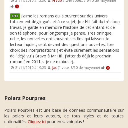
21/11/2010 à 15:30
Fredo
(1249 votes, 7.9/10 de moyenne)
1
J'aime les romans qui s'ouvrent sur des univers
8/10
totalement déglingués et à ce sujet, Joe Hill fait du très bon
travail. Je garde en mémoire l'histoire de cet enfant et de
son téléphone, pour longtemps je pense. Très onirique,
riche, les nouvelles ont souvent ces fins qui laissent le
lecteur inquiet, seul, devant des questions ouvertes; libre
choix des interprétations ( et évite sûrement les sensations
de "déjà vu") Bravo à Mr Hill, j'attends déjà le prochain
roman ( en 2011 si je ne m'abuse).
21/11/2010 à 19:23
Jac
(1 vote, 8/10 de moyenne)
2
Polars Pourpres
Polars Pourpres est une base de données communautaire sur
les polars et leurs auteurs, de tous styles et de toutes
nationalités.
Cliquez ici
pour en savoir plus !