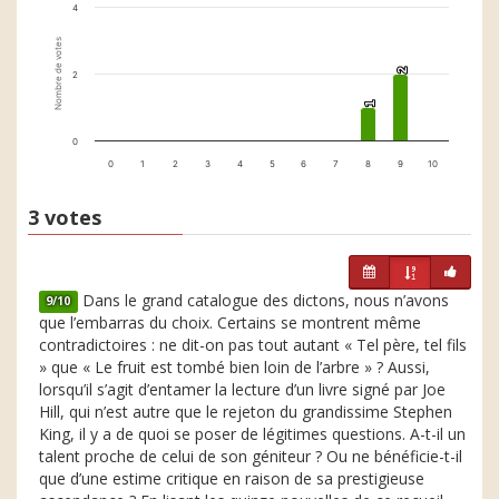
4
Nombre de votes
2
2
2
1
1
0
0
1
2
3
4
5
6
7
8
9
10
3 votes
Dans le grand catalogue des dictons, nous n’avons
9/10
que l’embarras du choix. Certains se montrent même
contradictoires : ne dit-on pas tout autant « Tel père, tel fils
» que « Le fruit est tombé bien loin de l’arbre » ? Aussi,
lorsqu’il s’agit d’entamer la lecture d’un livre signé par Joe
Hill, qui n’est autre que le rejeton du grandissime Stephen
King, il y a de quoi se poser de légitimes questions. A-t-il un
talent proche de celui de son géniteur ? Ou ne bénéficie-t-il
que d’une estime critique en raison de sa prestigieuse