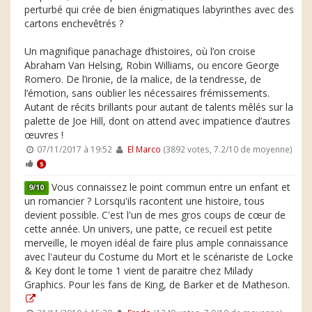
perturbé qui crée de bien énigmatiques labyrinthes avec des
cartons enchevêtrés ?
Un magnifique panachage d’histoires, où l’on croise
Abraham Van Helsing, Robin Williams, ou encore George
Romero. De l’ironie, de la malice, de la tendresse, de
l’émotion, sans oublier les nécessaires frémissements.
Autant de récits brillants pour autant de talents mêlés sur la
palette de Joe Hill, dont on attend avec impatience d’autres
œuvres !
07/11/2017 à 19:52
El Marco
(3892 votes, 7.2/10 de moyenne)
5
Vous connaissez le point commun entre un enfant et
9/10
un romancier ? Lorsqu'ils racontent une histoire, tous
devient possible. C'est l'un de mes gros coups de cœur de
cette année. Un univers, une patte, ce recueil est petite
merveille, le moyen idéal de faire plus ample connaissance
avec l'auteur du Costume du Mort et le scénariste de Locke
& Key dont le tome 1 vient de paraitre chez Milady
Graphics. Pour les fans de King, de Barker et de Matheson.