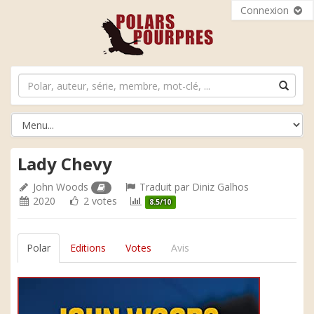
Connexion
Lady Chevy
John Woods
Traduit par
Diniz Galhos
2020
2 votes
8.5/10
Polar
Editions
Votes
Avis