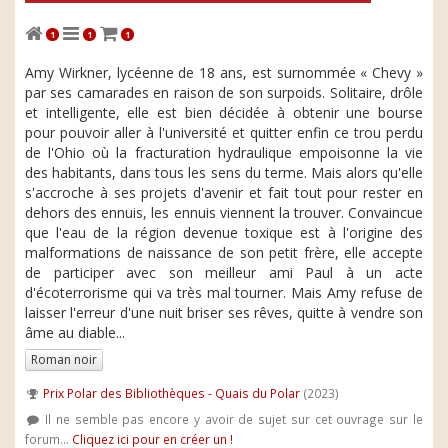
1
1
1
Amy Wirkner, lycéenne de 18 ans, est surnommée « Chevy »
par ses camarades en raison de son surpoids. Solitaire, drôle
et intelligente, elle est bien décidée à obtenir une bourse
pour pouvoir aller à l'université et quitter enfin ce trou perdu
de l'Ohio où la fracturation hydraulique empoisonne la vie
des habitants, dans tous les sens du terme. Mais alors qu'elle
s'accroche à ses projets d'avenir et fait tout pour rester en
dehors des ennuis, les ennuis viennent la trouver. Convaincue
que l'eau de la région devenue toxique est à l'origine des
malformations de naissance de son petit frère, elle accepte
de participer avec son meilleur ami Paul à un acte
d'écoterrorisme qui va très mal tourner. Mais Amy refuse de
laisser l'erreur d'une nuit briser ses rêves, quitte à vendre son
âme au diable...
Roman noir
Prix Polar des Bibliothèques - Quais du Polar
(2023)
Il ne semble pas encore y avoir de sujet sur cet ouvrage sur le
forum...
Cliquez ici pour en créer un !