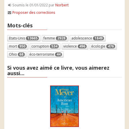
Soumis le 01/01/2022 par
Norbert
Proposer des corrections
Mots-clés
Etats-Unis
13665
femme
2928
adolescence
1849
mort
950
corruption
534
violence
496
écologie
476
Ohio
68
éco-terrorisme
44
Si vous avez aimé ce livre, vous aimerez
aussi...