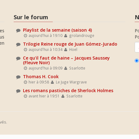
Sur le forum
N
Playlist de la semaine (saison 4)
es
P
aujourd'hui à 19:10
grolandrouge
ous
Po
en
Trilogie Reine rouge de Juan Gómez-Jurado
aujourd'hui à 10:34
Hoel
Ce qu'il faut de haine – Jacques Saussey
(Fleuve Noir)
aujourd'hui à 09:09
Ssarlotte
Thomas H. Cook
hier à 09:58
Le Juge Wargrave
Les romans pastiches de Sherlock Holmes
avant hier à 19:51
Ssarlotte
vés.