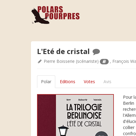
L'Eté de cristal
Pierre Boisserie
(scénariste)
,
François Wa
Polar
Editions
Votes
Avis
Pour l
Berlin
recher
l'Alle
d'éluc
collie
confron