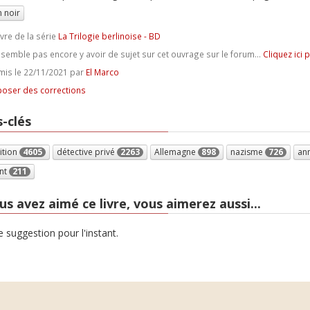
 noir
ivre de la série
La Trilogie berlinoise - BD
e semble pas encore y avoir de sujet sur cet ouvrage sur le forum...
Cliquez ici 
is le 22/11/2021 par
El Marco
oser des corrections
-clés
ition
4605
détective privé
2263
Allemagne
898
nazisme
726
an
nt
211
us avez aimé ce livre, vous aimerez aussi...
 suggestion pour l'instant.