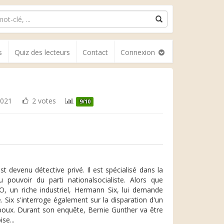
s
Quiz des lecteurs
Contact
Connexion
021
2 votes
9/10
t devenu détective privé. Il est spécialisé dans la
 pouvoir du parti nationalsocialiste. Alors que
O, un riche industriel, Hermann Six, lui demande
. Six s'interroge également sur la disparation d'un
époux. Durant son enquête, Bernie Gunther va être
se...