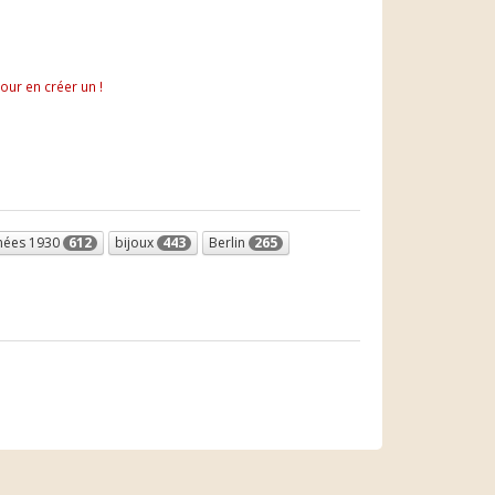
pour en créer un !
nées 1930
612
bijoux
443
Berlin
265