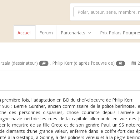
Accueil
Forum
Partenariats
Prix Polars Pourpre
rzala
(dessinateur)
,
Philip Kerr
(d'après l'oeuvre de)
2
a première fois, l'adaptation en BD du chef-d'oeuvre de Philip Kerr.
 1936 : Bernie Gunther, ancien commissaire de la police berlinoise, es
che des personnes disparues, chose courante depuis l'arrivée au
magne nazie nettoie les rues de la capitale allemande en vue des J
ider le meurtre de sa fille Grete et de son gendre Paul, un SS notoire
r de diamants d'une grande valeur, enfermé dans le coffre-fort des 
té à la Gestapo, à Göring, à des policiers véreux et à la pègre berlinoi