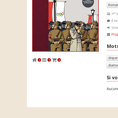
Roman
er
1
l
Il n
Soum
Prop
Mots
dispar
1
1
2
diama
Si vo
Aucune