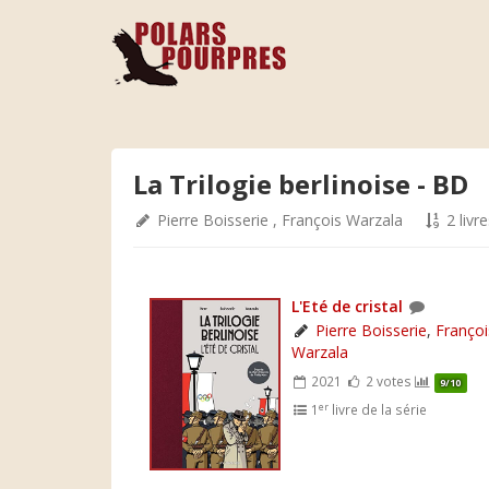
La Trilogie berlinoise - BD
Pierre Boisserie
,
François Warzala
2 livre
L'Eté de cristal
Pierre Boisserie
,
Françoi
Warzala
2021
2 votes
9/10
er
1
livre de la série