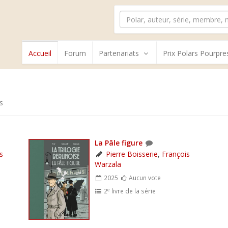
Accueil
Forum
Partenariats
Prix Polars Pourpre
s
La Pâle figure
s
Pierre Boisserie
,
François
Warzala
2025
Aucun vote
e
2
livre de la série