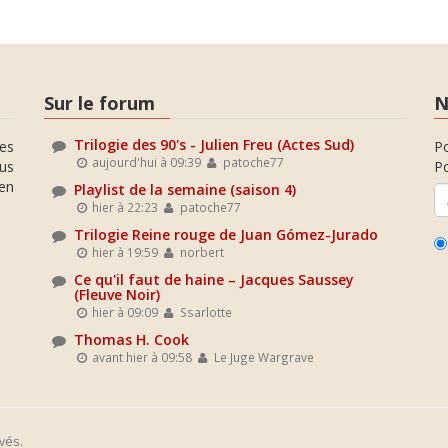
Sur le forum
N
Trilogie des 90's - Julien Freu (Actes Sud)
es
P
aujourd'hui à 09:39
patoche77
ous
Po
en
Playlist de la semaine (saison 4)
hier à 22:23
patoche77
Trilogie Reine rouge de Juan Gómez-Jurado
hier à 19:59
norbert
Ce qu'il faut de haine – Jacques Saussey
(Fleuve Noir)
hier à 09:09
Ssarlotte
Thomas H. Cook
avant hier à 09:58
Le Juge Wargrave
vés.