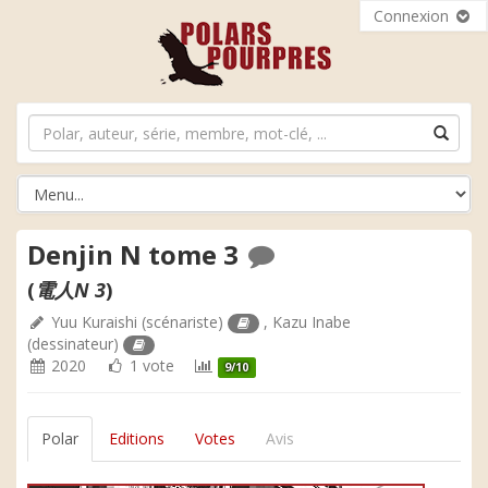
Connexion
Denjin N tome 3
(
電人N 3
)
Yuu Kuraishi
(scénariste)
,
Kazu Inabe
(dessinateur)
2020
1 vote
9/10
Polar
Editions
Votes
Avis