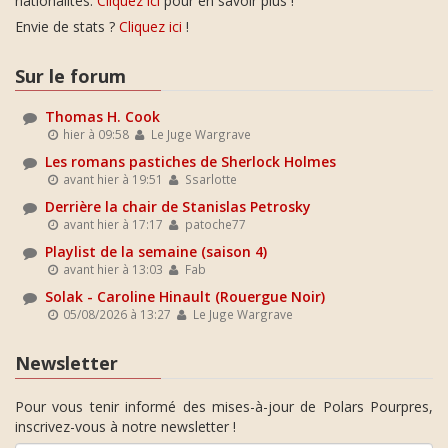
nationalités.
Cliquez ici
pour en savoir plus !
Envie de stats ?
Cliquez ici
!
Sur le forum
Thomas H. Cook
hier à 09:58
Le Juge Wargrave
Les romans pastiches de Sherlock Holmes
avant hier à 19:51
Ssarlotte
Derrière la chair de Stanislas Petrosky
avant hier à 17:17
patoche77
Playlist de la semaine (saison 4)
avant hier à 13:03
Fab
Solak - Caroline Hinault (Rouergue Noir)
05/08/2026 à 13:27
Le Juge Wargrave
Newsletter
Pour vous tenir informé des mises-à-jour de Polars Pourpres,
inscrivez-vous à notre newsletter !