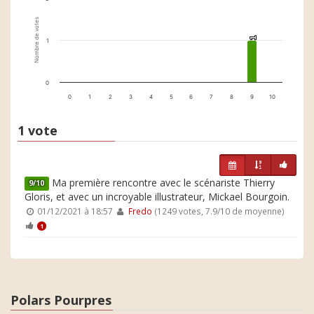
Nombre de votes
1
1
1
0
0
1
2
3
4
5
6
7
8
9
10
1 vote
Ma première rencontre avec le scénariste Thierry
9/10
Gloris, et avec un incroyable illustrateur, Mickael Bourgoin.
01/12/2021 à 18:57
Fredo
(1249 votes, 7.9/10 de moyenne)
1
Polars Pourpres