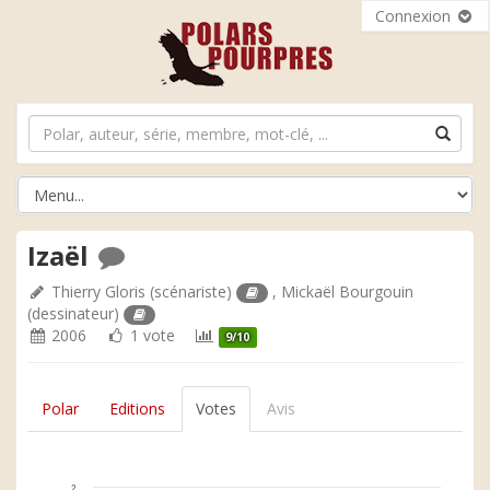
Connexion
Izaël
Thierry Gloris
(scénariste)
,
Mickaël Bourgouin
(dessinateur)
2006
1 vote
9/10
Polar
Editions
Votes
Avis
2