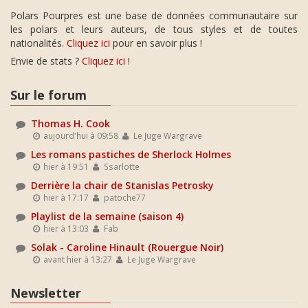
Polars Pourpres est une base de données communautaire sur
les polars et leurs auteurs, de tous styles et de toutes
nationalités.
Cliquez ici
pour en savoir plus !
Envie de stats ?
Cliquez ici
!
Sur le forum
Thomas H. Cook
aujourd'hui à 09:58
Le Juge Wargrave
Les romans pastiches de Sherlock Holmes
hier à 19:51
Ssarlotte
Derrière la chair de Stanislas Petrosky
hier à 17:17
patoche77
Playlist de la semaine (saison 4)
hier à 13:03
Fab
Solak - Caroline Hinault (Rouergue Noir)
avant hier à 13:27
Le Juge Wargrave
Newsletter