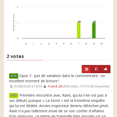
2
Nombre de votes
1
1
1
1
1
0
0
1
2
3
4
5
6
7
8
9
10
2 votes
Opus 3 : pas de variation dans le commentaire : un
9/10
excellent moment de lecture !
01/06/2026 à 16:59
Franck 28
(928 votes, 7.7/10 de moyenne)
Première rencontre avec Ravn, qui lui n'en est pas à
7/10
ses débuts puisque « La Secte » est la troisième enquête
qui lui est dédiée. Ancien inspecteur devenu détective privé,
Ravn n'a pas tellement envie de se voir confier d'affaires
trop sérieuses, sa petite vie tranquille bien arrosée sur sa