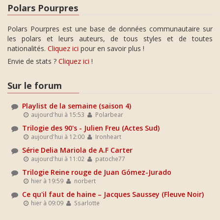
Polars Pourpres
Polars Pourpres est une base de données communautaire sur
les polars et leurs auteurs, de tous styles et de toutes
nationalités.
Cliquez ici
pour en savoir plus !
Envie de stats ?
Cliquez ici
!
Sur le forum
Playlist de la semaine (saison 4)
aujourd'hui à 15:53
Polarbear
Trilogie des 90's - Julien Freu (Actes Sud)
aujourd'hui à 12:00
Ironheart
Série Delia Mariola de A.F Carter
aujourd'hui à 11:02
patoche77
Trilogie Reine rouge de Juan Gómez-Jurado
hier à 19:59
norbert
Ce qu'il faut de haine – Jacques Saussey (Fleuve Noir)
hier à 09:09
Ssarlotte