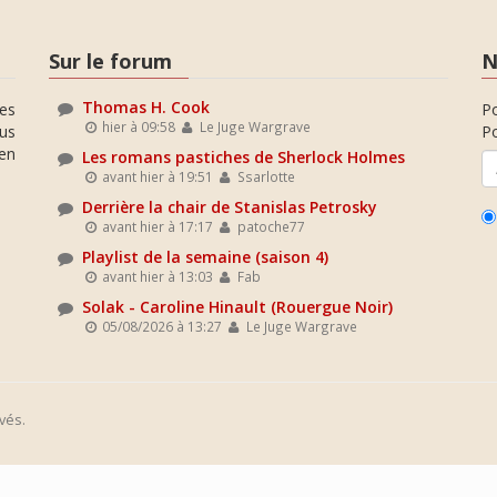
Sur le forum
N
Thomas H. Cook
es
P
hier à 09:58
Le Juge Wargrave
ous
Po
en
Les romans pastiches de Sherlock Holmes
avant hier à 19:51
Ssarlotte
Derrière la chair de Stanislas Petrosky
avant hier à 17:17
patoche77
Playlist de la semaine (saison 4)
avant hier à 13:03
Fab
Solak - Caroline Hinault (Rouergue Noir)
05/08/2026 à 13:27
Le Juge Wargrave
vés.