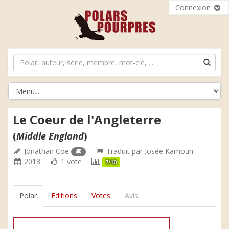
Connexion
Le Coeur de l'Angleterre
(
Middle England
)
Jonathan Coe
Traduit par
Josée Kamoun
2018
1 vote
7/10
Polar
Editions
Votes
Avis