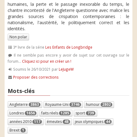
humaines, la perte et le passage inexorable du temps, le
chantre incontesté de l'Angleterre questionne avec malice les
grandes sources de crispation contemporaines : le
nationalisme, l'austérité, le politiquement correct et les
identités.
Non polar
e
3
livre de la série
Les Enfants de Longbridge
Il ne semble pas encore y avoir de sujet sur cet ouvrage sur le
forum...
Cliquez ici pour en créer un !
Soumis le 26/10/2021 par
LeJugeW
Proposer des corrections
Mots-clés
Angleterre
3863
Royaume-Uni
3746
humour
2802
Londres
1656
faits réels
1285
sport
739
années 2010
117
émeutes
48
jeux olympiques
44
Brexit
1