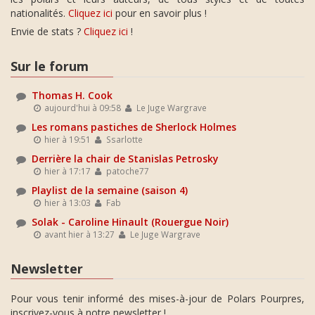
nationalités.
Cliquez ici
pour en savoir plus !
Envie de stats ?
Cliquez ici
!
Sur le forum
Thomas H. Cook
aujourd'hui à 09:58
Le Juge Wargrave
Les romans pastiches de Sherlock Holmes
hier à 19:51
Ssarlotte
Derrière la chair de Stanislas Petrosky
hier à 17:17
patoche77
Playlist de la semaine (saison 4)
hier à 13:03
Fab
Solak - Caroline Hinault (Rouergue Noir)
avant hier à 13:27
Le Juge Wargrave
Newsletter
Pour vous tenir informé des mises-à-jour de Polars Pourpres,
inscrivez-vous à notre newsletter !