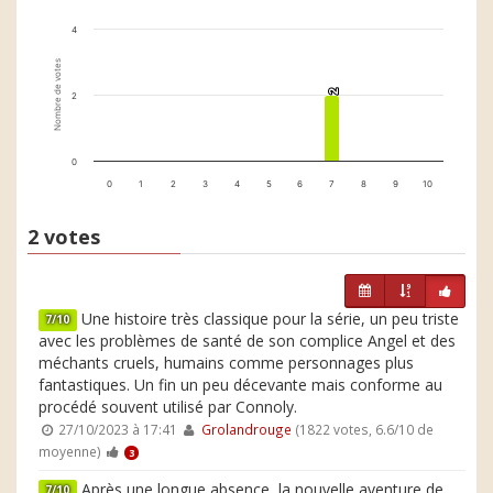
4
Nombre de votes
2
2
2
0
0
1
2
3
4
5
6
7
8
9
10
2 votes
Une histoire très classique pour la série, un peu triste
7/10
avec les problèmes de santé de son complice Angel et des
méchants cruels, humains comme personnages plus
fantastiques. Un fin un peu décevante mais conforme au
procédé souvent utilisé par Connoly.
27/10/2023 à 17:41
Grolandrouge
(1822 votes, 6.6/10 de
moyenne)
3
Après une longue absence, la nouvelle aventure de
7/10