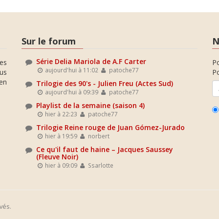
Sur le forum
N
Série Delia Mariola de A.F Carter
es
P
aujourd'hui à 11:02
patoche77
ous
Po
en
Trilogie des 90's - Julien Freu (Actes Sud)
aujourd'hui à 09:39
patoche77
Playlist de la semaine (saison 4)
hier à 22:23
patoche77
Trilogie Reine rouge de Juan Gómez-Jurado
hier à 19:59
norbert
Ce qu'il faut de haine – Jacques Saussey
(Fleuve Noir)
hier à 09:09
Ssarlotte
vés.