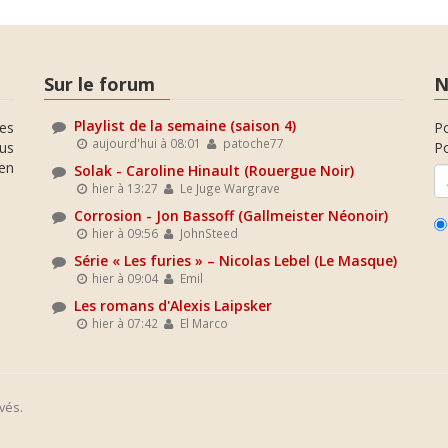
Sur le forum
N
Playlist de la semaine (saison 4)
es
P
aujourd'hui à 08:01
patoche77
ous
Po
en
Solak - Caroline Hinault (Rouergue Noir)
hier à 13:27
Le Juge Wargrave
Corrosion - Jon Bassoff (Gallmeister Néonoir)
hier à 09:56
JohnSteed
Série « Les furies » – Nicolas Lebel (Le Masque)
hier à 09:04
Emil
Les romans d'Alexis Laipsker
hier à 07:42
El Marco
vés.