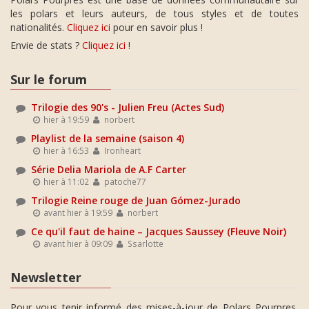
les polars et leurs auteurs, de tous styles et de toutes
nationalités.
Cliquez ici
pour en savoir plus !
Envie de stats ?
Cliquez ici
!
Sur le forum
Trilogie des 90's - Julien Freu (Actes Sud)
hier à 19:59
norbert
Playlist de la semaine (saison 4)
hier à 16:53
Ironheart
Série Delia Mariola de A.F Carter
hier à 11:02
patoche77
Trilogie Reine rouge de Juan Gómez-Jurado
avant hier à 19:59
norbert
Ce qu'il faut de haine – Jacques Saussey (Fleuve Noir)
avant hier à 09:09
Ssarlotte
Newsletter
Pour vous tenir informé des mises-à-jour de Polars Pourpres,