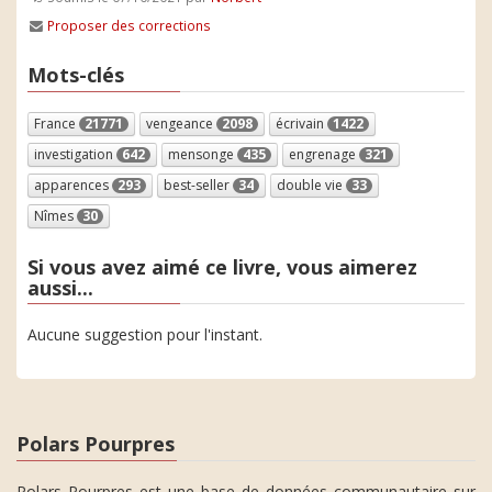
Proposer des corrections
Mots-clés
France
21771
vengeance
2098
écrivain
1422
investigation
642
mensonge
435
engrenage
321
apparences
293
best-seller
34
double vie
33
Nîmes
30
Si vous avez aimé ce livre, vous aimerez
aussi...
Aucune suggestion pour l'instant.
Polars Pourpres
Polars Pourpres est une base de données communautaire sur