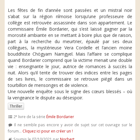
Les fêtes de fin d’année sont passées et un mistral noir
s’abat sur la région nîmoise lorsqu’une professeure de
collège est retrouvée assassinée dans son appartement. Le
commissaire Émile Bordarier, qui s’est laissé gagner par la
morosité ambiante en se mettant à boire plus que de raison,
part à la recherche du meurtrier, épaulé par ses deux
collègues, la mystérieuse Vera Cordelle et l’ancien moine
bouddhiste Chögyam Namgyel. Mais l’affaire se complique
quand Bordarier comprend que la victime menait une double
vie : enseignante le jour, autrice de romances à succès la
nuit. Alors qu’il tente de trouver des indices entre les pages
de ses livres, le commissaire se retrouve piégé dans un
tourbillon de mensonges et de violence.
Une nouvelle enquête sous le signe des cœurs blessés – où
la vengeance le dispute au désespoir.
Thriller
e
2
livre de la série
Émile Bordarier
Il ne semble pas encore y avoir de sujet sur cet ouvrage sur le
forum...
Cliquez ici pour en créer un !
Soumis le 07/10/2021 par
Norbert