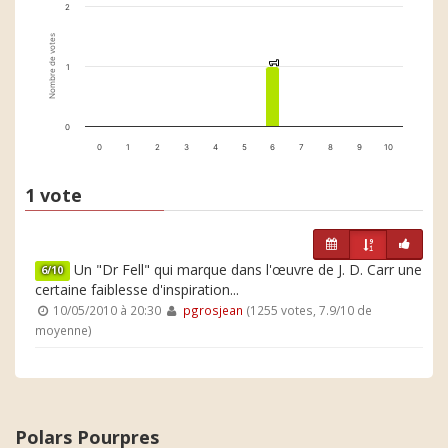
2
Nombre de votes
1
1
1
0
0
1
2
3
4
5
6
7
8
9
10
1 vote
Un "Dr Fell" qui marque dans l'œuvre de J. D. Carr une
6/10
certaine faiblesse d'inspiration...
10/05/2010 à 20:30
pgrosjean
(1255 votes, 7.9/10 de
moyenne)
Polars Pourpres