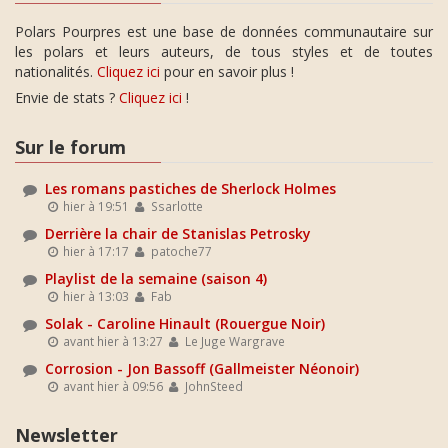
Polars Pourpres est une base de données communautaire sur
les polars et leurs auteurs, de tous styles et de toutes
nationalités.
Cliquez ici
pour en savoir plus !
Envie de stats ?
Cliquez ici
!
Sur le forum
Les romans pastiches de Sherlock Holmes
hier à 19:51
Ssarlotte
Derrière la chair de Stanislas Petrosky
hier à 17:17
patoche77
Playlist de la semaine (saison 4)
hier à 13:03
Fab
Solak - Caroline Hinault (Rouergue Noir)
avant hier à 13:27
Le Juge Wargrave
Corrosion - Jon Bassoff (Gallmeister Néonoir)
avant hier à 09:56
JohnSteed
Newsletter