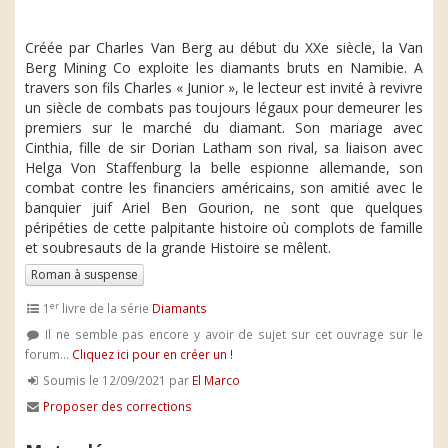
Créée par Charles Van Berg au début du XXe siècle, la Van
Berg Mining Co exploite les diamants bruts en Namibie. A
travers son fils Charles « Junior », le lecteur est invité à revivre
un siècle de combats pas toujours légaux pour demeurer les
premiers sur le marché du diamant. Son mariage avec
Cinthia, fille de sir Dorian Latham son rival, sa liaison avec
Helga Von Staffenburg la belle espionne allemande, son
combat contre les financiers américains, son amitié avec le
banquier juif Ariel Ben Gourion, ne sont que quelques
péripéties de cette palpitante histoire où complots de famille
et soubresauts de la grande Histoire se mêlent.
Roman à suspense
er
1
livre de la série
Diamants
Il ne semble pas encore y avoir de sujet sur cet ouvrage sur le
forum...
Cliquez ici pour en créer un !
Soumis le 12/09/2021 par
El Marco
Proposer des corrections