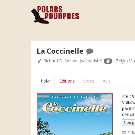
La Coccinelle
Richard D. Nolane
(scénariste)
,
Zeljko Vl
Polar
Editions
Votes
Avis
Été 19
Volksw
pacifi
détruit
Non p
e
3
li