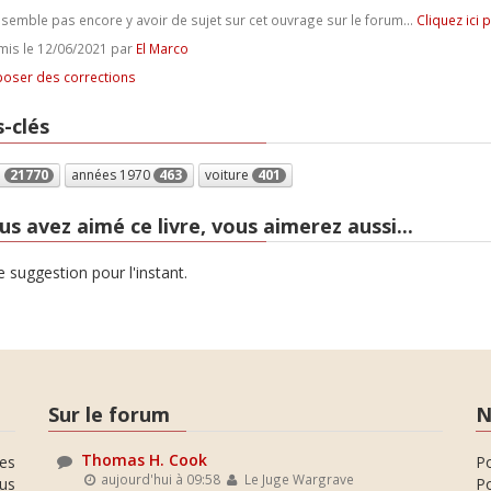
e semble pas encore y avoir de sujet sur cet ouvrage sur le forum...
Cliquez ici 
is le 12/06/2021 par
El Marco
oser des corrections
-clés
e
21770
années 1970
463
voiture
401
us avez aimé ce livre, vous aimerez aussi...
 suggestion pour l'instant.
Sur le forum
N
Thomas H. Cook
es
P
aujourd'hui à 09:58
Le Juge Wargrave
ous
Po