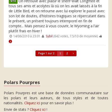
On retrouve avec plaisir le shérif Walt Longmire et
9/10
tous ses amis et acolytes là où on les avait laissés à la fin
de Little Bird, et on retourne avec lui explorer le passé avec
son lot de doutes, d'histoires tragiques se répercutant dans
le présent, un présent toujours intemporel en fin de
compte... Mais pensez à vous couvrir, le Wyoming a l'air
plutôt frais en hiver !
14/06/2010 à 23:01
Sybil
(642 votes, 7.5/10 de moyenne)
2
Page 1 sur 2
2
›
1
Polars Pourpres
Polars Pourpres est une base de données communautaire sur
les polars et leurs auteurs, de tous styles et de toutes
nationalités.
Cliquez ici
pour en savoir plus !
Envie de stats ?
Cliquez ici
!