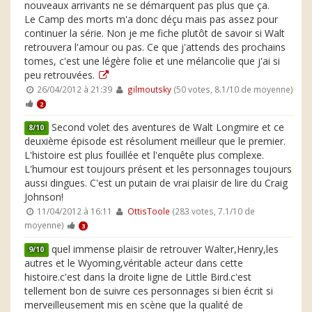
nouveaux arrivants ne se démarquent pas plus que ça.
Le Camp des morts m'a donc déçu mais pas assez pour
continuer la série. Non je me fiche plutôt de savoir si Walt
retrouvera l'amour ou pas. Ce que j'attends des prochains
tomes, c'est une légère folie et une mélancolie que j'ai si
peu retrouvées.
26/04/2012 à 21:39
gilmoutsky
(50 votes, 8.1/10 de moyenne)
2
Second volet des aventures de Walt Longmire et ce
8/10
deuxième épisode est résolument meilleur que le premier.
L'histoire est plus fouillée et l'enquête plus complexe.
L'humour est toujours présent et les personnages toujours
aussi dingues. C'est un putain de vrai plaisir de lire du Craig
Johnson!
11/04/2012 à 16:11
OttisToole
(283 votes, 7.1/10 de
moyenne)
3
quel immense plaisir de retrouver Walter,Henry,les
9/10
autres et le Wyoming,véritable acteur dans cette
histoire.c'est dans la droite ligne de Little Bird.c'est
tellement bon de suivre ces personnages si bien écrit si
merveilleusement mis en scène que la qualité de