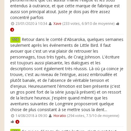
entendus à outrance, et que cette marque de fabrique est
aussi son principal atout. Juste je dois pas être assez
concentré parfois
23/01/2020 à 10:34
Xave
(233 votes, 6.9/10 de moyenne)
4
Retour dans le comté d'Absaroka, quelques semaines
7/10
seulement après les événements de Little Bird. Il faut
avouer que c'est un vrai plaisir de retrouver les
personnages, tous très typés, de Craig Johnson. L'écriture
est toujours aussi plaisante, les dialogues et les
descriptions sont également très réussis. Là où ça coince je
trouve, c'est au niveau de l'intrigue, assez embrouillée et
plutôt banale, et de l'absence de véritable tension et
d'enjeux. Heureusement l'émotion est bien présente (c'est
un gros point fort de la série jusqu'à présent) et on ressort
de la lecture heureux. J'espère quand même que les
aventures suivantes de Longmire proposeront quelque
chose de plus consistant à se mettre sous la dent...
14/08/2018 à 09:30
Horatio
(294 votes, 7.5/10 de moyenne)
5