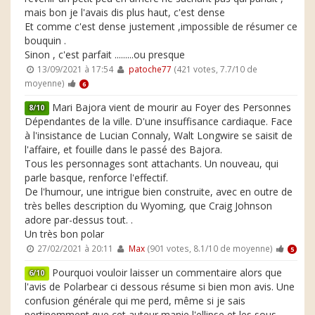
mais bon je l'avais dis plus haut, c'est dense
Et comme c'est dense justement ,impossible de résumer ce
bouquin .
Sinon , c'est parfait .........ou presque
13/09/2021 à 17:54
patoche77
(421 votes, 7.7/10 de
moyenne)
6
Mari Bajora vient de mourir au Foyer des Personnes
8/10
Dépendantes de la ville. D'une insuffisance cardiaque. Face
à l'insistance de Lucian Connaly, Walt Longwire se saisit de
l'affaire, et fouille dans le passé des Bajora.
Tous les personnages sont attachants. Un nouveau, qui
parle basque, renforce l'effectif.
De l'humour, une intrigue bien construite, avec en outre de
très belles description du Wyoming, que Craig Johnson
adore par-dessus tout. .
Un très bon polar
27/02/2021 à 20:11
Max
(901 votes, 8.1/10 de moyenne)
5
Pourquoi vouloir laisser un commentaire alors que
6/10
l'avis de Polarbear ci dessous résume si bien mon avis. Une
confusion générale qui me perd, même si je sais
pertinemment que cet auteur manie l'ellipse et les sous