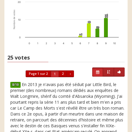
20
Nombre de votes
11
11
10
8
8
5
5
1
1
0
0
1
2
3
4
5
6
7
8
9
10
25 votes
Page 1 sur 2
2
›
1
En 2013 je n'avais pas été séduit par Little Bird, le
8/10
premier (des nombreux) romans dédiés aux enquêtes de
Walt Longmire, shérif du comté d'Absaroka (Wyoming). J'ai
pourtant repris la série 11 ans plus tard et bien m'en a pris
car Le Camp des Morts s'est révélé être un très bon roman.
Dans ce 2e opus, à partir d'un meurtre dans une maison de
retraire, on parcourt des décennies d'histoire et même plus
avec le destin de ces Basques venus s'installer fin XIXe-
début XXe s. dans cet Etat américain reculé. On apprend