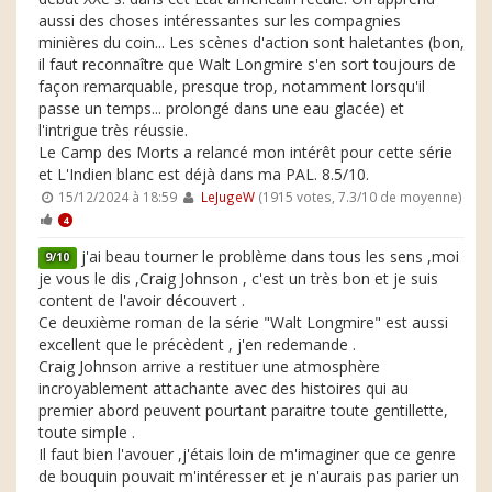
aussi des choses intéressantes sur les compagnies
minières du coin... Les scènes d'action sont haletantes (bon,
il faut reconnaître que Walt Longmire s'en sort toujours de
façon remarquable, presque trop, notamment lorsqu'il
passe un temps... prolongé dans une eau glacée) et
l'intrigue très réussie.
Le Camp des Morts a relancé mon intérêt pour cette série
et L'Indien blanc est déjà dans ma PAL. 8.5/10.
15/12/2024 à 18:59
LeJugeW
(1915 votes, 7.3/10 de moyenne)
4
j'ai beau tourner le problème dans tous les sens ,moi
9/10
je vous le dis ,Craig Johnson , c'est un très bon et je suis
content de l'avoir découvert .
Ce deuxième roman de la série "Walt Longmire" est aussi
excellent que le précèdent , j'en redemande .
Craig Johnson arrive a restituer une atmosphère
incroyablement attachante avec des histoires qui au
premier abord peuvent pourtant paraitre toute gentillette,
toute simple .
Il faut bien l'avouer ,j'étais loin de m'imaginer que ce genre
de bouquin pouvait m'intéresser et je n'aurais pas parier un