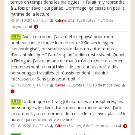
temps en temps dans les dialogues : il fallait m'y reprendre
à 2 fois pr savoir qui parlait. Dommage, ça casse un peu le
rythme de la lecture.
31/10/2010 à 13:04
calimero13
(1259 votes, 7.5/10 de
moyenne)
3
Avec ce roman, j'ai vité été dépaysé pour mon
7/10
bonheur, on se trouve loin de notre XXIe siècle hyper
"technologisé", on semble vivre dans un autre temps
d'autant plus que " l'arrière-plan" indien reste vivant. Quant
à l'intrigue, j'ai eu un peu de mal à m'accrocher totalement.
Heureusement, un vrai talent de conteur, associé à des
personnages travaillés et réussis rendent l'histoire
intéressante. Sans plus pour moi!
15/08/2010 à 07:07
xavier
(853 votes, 7.8/10 de moyenne)
1
Un bon que ce Craig Johnson. Les atmosphères, les
7/10
personnages, les lieux, tous dans une même danse. J'ai lu
ce roman il y a un moment déjà et je le relis avec plaisir. Un
auteur qui redonne envie de lire
18/06/2010 à 23:48
Olivier
(5 votes, 6.6/10 de moyenne)
1