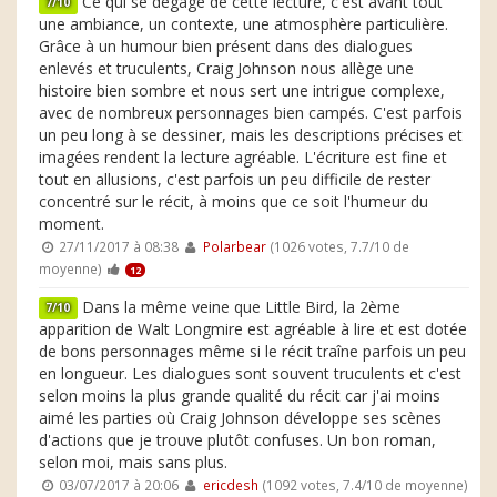
Ce qui se dégage de cette lecture, c'est avant tout
7/10
une ambiance, un contexte, une atmosphère particulière.
Grâce à un humour bien présent dans des dialogues
enlevés et truculents, Craig Johnson nous allège une
histoire bien sombre et nous sert une intrigue complexe,
avec de nombreux personnages bien campés. C'est parfois
un peu long à se dessiner, mais les descriptions précises et
imagées rendent la lecture agréable. L'écriture est fine et
tout en allusions, c'est parfois un peu difficile de rester
concentré sur le récit, à moins que ce soit l'humeur du
moment.
27/11/2017 à 08:38
Polarbear
(1026 votes, 7.7/10 de
moyenne)
12
Dans la même veine que Little Bird, la 2ème
7/10
apparition de Walt Longmire est agréable à lire et est dotée
de bons personnages même si le récit traîne parfois un peu
en longueur. Les dialogues sont souvent truculents et c'est
selon moins la plus grande qualité du récit car j'ai moins
aimé les parties où Craig Johnson développe ses scènes
d'actions que je trouve plutôt confuses. Un bon roman,
selon moi, mais sans plus.
03/07/2017 à 20:06
ericdesh
(1092 votes, 7.4/10 de moyenne)