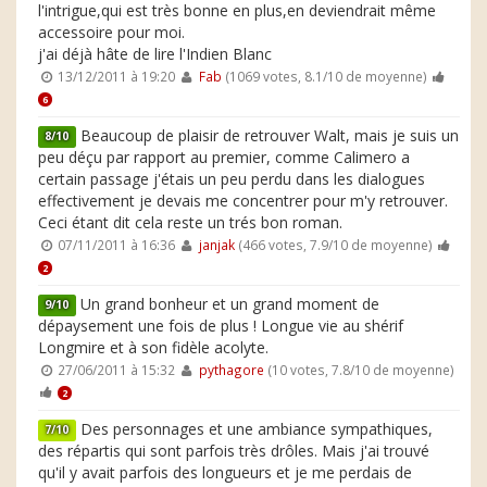
l'intrigue,qui est très bonne en plus,en deviendrait même
accessoire pour moi.
j'ai déjà hâte de lire l'Indien Blanc
13/12/2011 à 19:20
Fab
(1069 votes, 8.1/10 de moyenne)
6
Beaucoup de plaisir de retrouver Walt, mais je suis un
8/10
peu déçu par rapport au premier, comme Calimero a
certain passage j'étais un peu perdu dans les dialogues
effectivement je devais me concentrer pour m'y retrouver.
Ceci étant dit cela reste un trés bon roman.
07/11/2011 à 16:36
janjak
(466 votes, 7.9/10 de moyenne)
2
Un grand bonheur et un grand moment de
9/10
dépaysement une fois de plus ! Longue vie au shérif
Longmire et à son fidèle acolyte.
27/06/2011 à 15:32
pythagore
(10 votes, 7.8/10 de moyenne)
2
Des personnages et une ambiance sympathiques,
7/10
des répartis qui sont parfois très drôles. Mais j'ai trouvé
qu'il y avait parfois des longueurs et je me perdais de