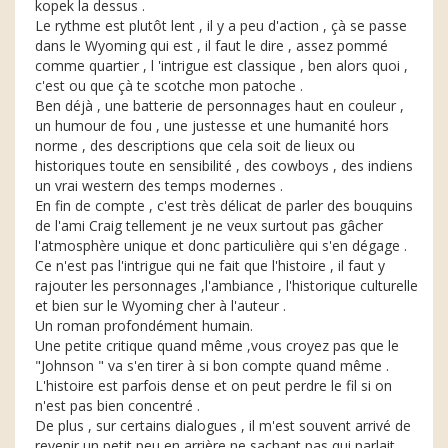
kopek la dessus .
Le rythme est plutôt lent , il y a peu d'action , çà se passe
dans le Wyoming qui est , il faut le dire , assez pommé
comme quartier , l 'intrigue est classique , ben alors quoi ,
c'est ou que çà te scotche mon patoche .
Ben déjà , une batterie de personnages haut en couleur ,
un humour de fou , une justesse et une humanité hors
norme , des descriptions que cela soit de lieux ou
historiques toute en sensibilité , des cowboys , des indiens
un vrai western des temps modernes .
En fin de compte , c'est très délicat de parler des bouquins
de l'ami Craig tellement je ne veux surtout pas gâcher
l'atmosphère unique et donc particulière qui s'en dégage .
Ce n'est pas l'intrigue qui ne fait que l'histoire , il faut y
rajouter les personnages ,l'ambiance , l'historique culturelle
et bien sur le Wyoming cher à l'auteur .
Un roman profondément humain.
Une petite critique quand même ,vous croyez pas que le
"Johnson " va s'en tirer à si bon compte quand même .
L'histoire est parfois dense et on peut perdre le fil si on
n'est pas bien concentré .
De plus , sur certains dialogues , il m'est souvent arrivé de
revenir un petit peu en arrière ne sachant pas qui parlait ,