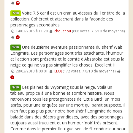
7
Voire 7,5 car il est un cran au-dessus du 1er titre de la
7/10
collection. Cohérent et attachant dans la faconde des
personnages secondaires.
14/03/2015 à 11:20
chouchou
(608 votes, 7.6/10 de moyenne)
4
Une deuxième aventure passionnante du sherif Walt
9/10
Longmire. Les personnages sont très attachants, l'humour
et l'action sont présents et le comté d'Absaroka est sous la
neige ce qui ne va pas simplifier les choses. Excellent !!!
28/03/2013 à 00:01
ELOJ
(172 votes, 7.8/10 de moyenne)
4
Les plaines du Wyoming sous la neige, voilà un
8/10
tableau propice à une bonne et sombre histoire. Nous
retrouvons tous les protagonistes de ‘Little Bird’, un mois
après, pour une enquête sur une mort qui parait suspecte. Il
n’en faut pas plus pour notre bon shérif Longmire de nous
baladé dans des décors grandioses, avec des personnages
toujours aussi truculent et un humour ‘noir’ très présent.
Comme dans le premier l’intrigue sert de fil conducteur pour