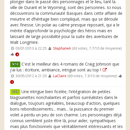
plonger dans le passé des personnages et le lieu, tant la
ville de Durant et le Wyoming, sont des personnes. Ici nous
découvrirons la communauté Basques dans cette affaire de
meurtre et d’héritage bien compliqué, mais qui se déroule
avec finesse. Un polar au calme presque reposant, qui a le
mérite d’approfondir la psychologie des héros mais en
laissant de large possibilité pour la suite des aventures de
Walt Longmire.
03/01/2013 à 22:25
StephaneA
(63 votes, 7.7/10 de moyenne)
4
C'est le meilleur des 4 romans de Craig Johnson que
9/10
j'ai lus : écriture, ambiance, intrigue sont au top !
30/05/2012 à 21:33
LaClaire
(69 votes, 7.3/10 de moyenne)
1
Une intrigue bien ficelée, l'intégration de petites
7/10
blagounettes nonchalantes et parfois surréalistes dans le
dialogue, toujours agréables, beaucoup d'action, quelques
bons rebondissements... mais... la puissance du premier
volet a perdu un peu de son charme. Les personnages déjà
connus semblent juste être là, pour aider, sympathiques
mais plus fonctionnels que véritablement intéressants et les