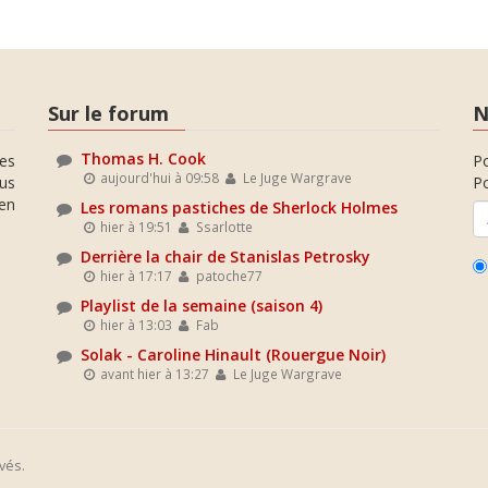
Sur le forum
N
Thomas H. Cook
es
P
aujourd'hui à 09:58
Le Juge Wargrave
ous
Po
en
Les romans pastiches de Sherlock Holmes
hier à 19:51
Ssarlotte
Derrière la chair de Stanislas Petrosky
hier à 17:17
patoche77
Playlist de la semaine (saison 4)
hier à 13:03
Fab
Solak - Caroline Hinault (Rouergue Noir)
avant hier à 13:27
Le Juge Wargrave
vés.