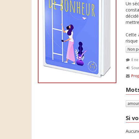
Un séd
constat
décidée
mettre
Cette 
risque 
Non p
Il n
Soum
Prop
Mots
amou
Si vo
Aucune