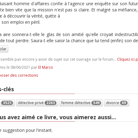
uisant homme d'affaires confie à l'agence une enquête sur son futur
e bien vite que la mission n'est pas si claire. Et malgré sa méfiance, c
 à découvrir la vérité, quitte à
 son emploi en péril.
a aire sonnera-t-elle le glas de son amitié qu'elle croyait indestruc
de tout perdre. Saura-t-elle saisir la chance que lui tend (enfin) son de
olar
e semble pas encore y avoir de sujet sur cet ouvrage sur le forum...
Cliquez ici 
is le 08/06/2021 par
El Marco
oser des corrections
-clés
r
3523
détective privé
2263
femme détective
549
divorce
69
us avez aimé ce livre, vous aimerez aussi...
 suggestion pour l'instant.