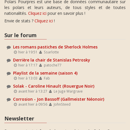
Polars Pourpres est une base de données communautaire sur
les polars et leurs auteurs, de tous styles et de toutes
nationalités.
Cliquez ici
pour en savoir plus !
Envie de stats ?
Cliquez ici
!
Sur le forum
Les romans pastiches de Sherlock Holmes
hier à 19:51
Ssarlotte
Derrière la chair de Stanislas Petrosky
hier à 17:17
patoche77
Playlist de la semaine (saison 4)
hier à 13:03
Fab
Solak - Caroline Hinault (Rouergue Noir)
avant hier à 13:27
Le Juge Wargrave
Corrosion - Jon Bassoff (Gallmeister Néonoir)
avant hier à 09:56
JohnSteed
Newsletter