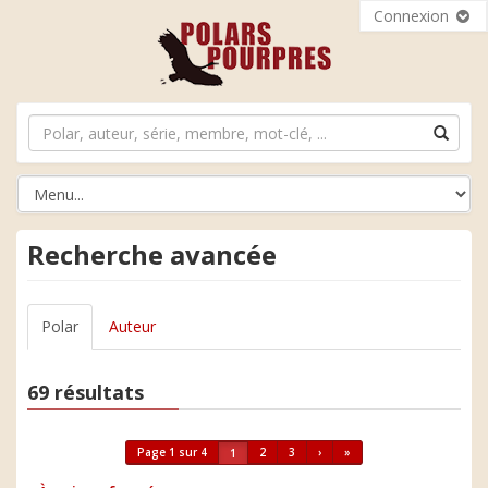
Connexion
Recherche avancée
Polar
Auteur
69 résultats
Page 1 sur 4
2
3
›
»
1