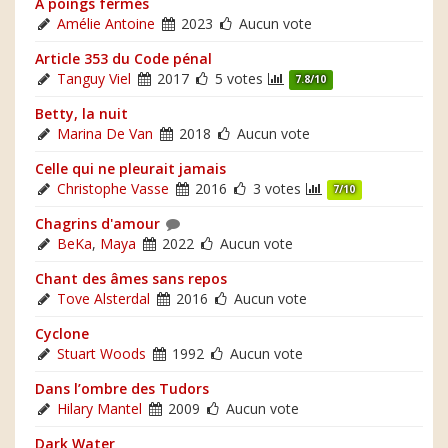
À poings fermés
Amélie Antoine
2023
Aucun vote
Article 353 du Code pénal
Tanguy Viel
2017
5 votes
7.8/10
Betty, la nuit
Marina De Van
2018
Aucun vote
Celle qui ne pleurait jamais
Christophe Vasse
2016
3 votes
7/10
Chagrins d'amour
BeKa
,
Maya
2022
Aucun vote
Chant des âmes sans repos
Tove Alsterdal
2016
Aucun vote
Cyclone
Stuart Woods
1992
Aucun vote
Dans l’ombre des Tudors
Hilary Mantel
2009
Aucun vote
Dark Water