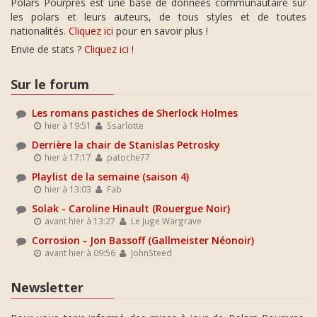
Polars Pourpres est une base de données communautaire sur
les polars et leurs auteurs, de tous styles et de toutes
nationalités.
Cliquez ici
pour en savoir plus !
Envie de stats ?
Cliquez ici
!
Sur le forum
Les romans pastiches de Sherlock Holmes
hier à 19:51
Ssarlotte
Derrière la chair de Stanislas Petrosky
hier à 17:17
patoche77
Playlist de la semaine (saison 4)
hier à 13:03
Fab
Solak - Caroline Hinault (Rouergue Noir)
avant hier à 13:27
Le Juge Wargrave
Corrosion - Jon Bassoff (Gallmeister Néonoir)
avant hier à 09:56
JohnSteed
Newsletter