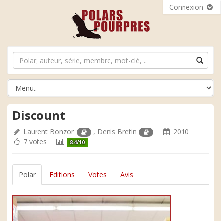
Connexion
Discount
Laurent Bonzon
,
Denis Bretin
2010
7 votes
8.4/10
Polar
Editions
Votes
Avis