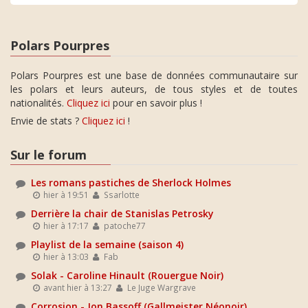
Polars Pourpres
Polars Pourpres est une base de données communautaire sur
les polars et leurs auteurs, de tous styles et de toutes
nationalités.
Cliquez ici
pour en savoir plus !
Envie de stats ?
Cliquez ici
!
Sur le forum
Les romans pastiches de Sherlock Holmes
hier à 19:51
Ssarlotte
Derrière la chair de Stanislas Petrosky
hier à 17:17
patoche77
Playlist de la semaine (saison 4)
hier à 13:03
Fab
Solak - Caroline Hinault (Rouergue Noir)
avant hier à 13:27
Le Juge Wargrave
Corrosion - Jon Bassoff (Gallmeister Néonoir)