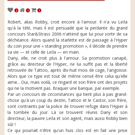
2
1
1
Robert, alias Robby, croit encore à l'amour. Il n'a vu Leïla
qu'à la télé, mais il est persuadé que la perdante du grand
concours Star&Strass 2006 n'attend que lui pour sortir de sa
déchéance. Alors quand la starlette est de passage à l'Hyper
du coin pour une « standing promotion », il décide de prendre
sa vie — et celle de Leïla — en main.
Dany, elle, ne croit plus à l'amour. Sa promotion canapé,
grâce au directeur de l'Hyper, ne lui suffit pas et la liberté
retrouvée de Tattoo, après dix-huit mois de cage, l'angoisse.
Alors que ce type est tout de même censé être celui qu'elle
aime... Oui, mais voilà, ce ringard et son frère ont des projets
qui ne la motivent pas. Braquer une banque, par exemple.
Par un concours de circonstances qui tient plus à pas grand-
chose qu'à un coup du destin, Tattoo et le Castor, son frère,
sont contraints par la police de trouver refuge dans l'Hyper à
la tombée du jour. Là se trouvent réunis Dany et son
directeur, la pauvre Leïla et son agent, mais aussi Robby bien
sûr !
Ce qui pourrait n'être qu'un huis clos est en fait une prise