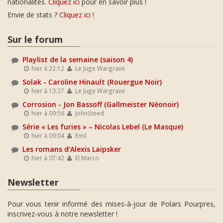
nationalités.
Cliquez ici
pour en savoir plus !
Envie de stats ?
Cliquez ici
!
Sur le forum
Playlist de la semaine (saison 4)
hier à 22:12
Le Juge Wargrave
Solak - Caroline Hinault (Rouergue Noir)
hier à 13:27
Le Juge Wargrave
Corrosion - Jon Bassoff (Gallmeister Néonoir)
hier à 09:56
JohnSteed
Série « Les furies » – Nicolas Lebel (Le Masque)
hier à 09:04
Emil
Les romans d'Alexis Laipsker
hier à 07:42
El Marco
Newsletter
Pour vous tenir informé des mises-à-jour de Polars Pourpres,
inscrivez-vous à notre newsletter !