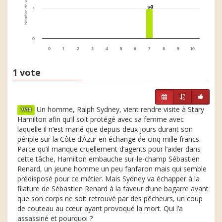
Nombre de votes
1
1
1
0
0
1
2
3
4
5
6
7
8
9
10
1 vote
Un homme, Ralph Sydney, vient rendre visite à Stary
7/10
Hamilton afin qu’il soit protégé avec sa femme avec
laquelle il n’est marié que depuis deux jours durant son
périple sur la Côte d’Azur en échange de cinq mille francs.
Parce qu’il manque cruellement d’agents pour l’aider dans
cette tâche, Hamilton embauche sur-le-champ Sébastien
Renard, un jeune homme un peu fanfaron mais qui semble
prédisposé pour ce métier. Mais Sydney va échapper à la
filature de Sébastien Renard à la faveur d’une bagarre avant
que son corps ne soit retrouvé par des pêcheurs, un coup
de couteau au cœur ayant provoqué la mort. Qui l’a
assassiné et pourquoi ?