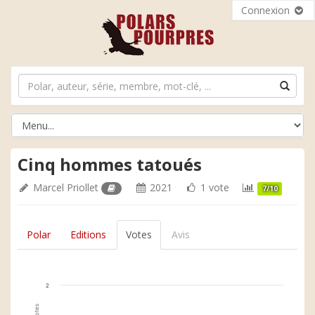
Connexion
Cinq hommes tatoués
Marcel Priollet
2021
1 vote
7/10
Polar
Editions
Votes
Avis
2