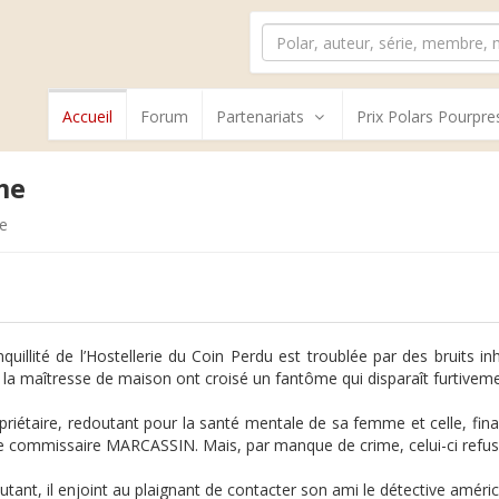
Accueil
Forum
Partenariats
Prix Polars Pourpre
me
e
nquillité de l’Hostellerie du Coin Perdu est troublée par des bruits inh
a maîtresse de maison ont croisé un fantôme qui disparaît furtiveme
priétaire, redoutant pour la santé mentale de sa femme et celle, fina
e commissaire MARCASSIN. Mais, par manque de crime, celui-ci refuse 
utant, il enjoint au plaignant de contacter son ami le détective amé