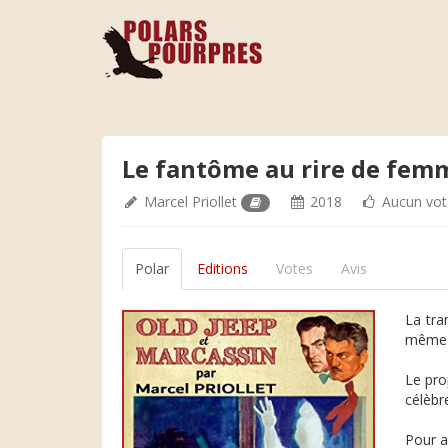
Le fantôme au rire de fem
Marcel Priollet
2018
Aucun vot
Polar
Editions
Votes
Avis
La tra
même l
Le pro
célèbr
Pour a