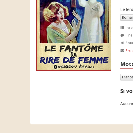
Le len
Roman
livre
Il n
Soum
Prop
Mots
Franc
Si vo
Aucune