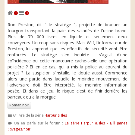
1
1
Ron Preston, dit " le stratège ", projette de braquer un
fourgon transportant la paie des salariés de l'usine brand.
Plus de 70 000 livres en liquide et seulement deux
convoyeurs. Un coup sans risques. Mais Wilf, l'informateur de
Preston, lui apprend que les effectifs de sécurité vont être
renforcés. Le stratège s'en inquiète : s'agit-il d'une
coïncidence ou cette manœuvre cache-t-elle une opération
policière ? Et en ce cas, qui a mis la police au courant du
projet ? La suspicion s'installe, le doute aussi. Commence
alors une partie dans laquelle le moindre mouvement de
l'adversaire doit être interprété, la moindre information
pesée. Et dans ce jeu, le risque c'est de finir derrière les
barreaux ou a la morgue.
Roman noir
e
6
livre de la série
Harpur & Iles
On en parle sur le forum :
La série Harpur & Iles - Bill James
(Rivages/noir)