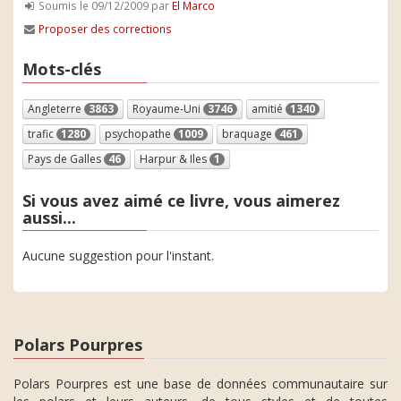
Soumis le 09/12/2009 par
El Marco
Proposer des corrections
Mots-clés
Angleterre
3863
Royaume-Uni
3746
amitié
1340
trafic
1280
psychopathe
1009
braquage
461
Pays de Galles
46
Harpur & Iles
1
Si vous avez aimé ce livre, vous aimerez
aussi...
Aucune suggestion pour l'instant.
Polars Pourpres
Polars Pourpres est une base de données communautaire sur