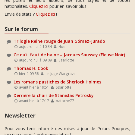
les polars et leurs auteurs, de tous styles et de toutes
nationalités.
Cliquez ici
pour en savoir plus !
Envie de stats ?
Cliquez ici
!
Sur le forum
Trilogie Reine rouge de Juan Gómez-Jurado
aujourd'hui à 10:34
Hoel
Ce qu'il faut de haine – Jacques Saussey (Fleuve Noir)
aujourd'hui à 09:09
Ssarlotte
Thomas H. Cook
hier à 09:58
Le Juge Wargrave
Les romans pastiches de Sherlock Holmes
avant hier à 19:51
Ssarlotte
Derrière la chair de Stanislas Petrosky
avant hier à 17:17
patoche77
Newsletter
Pour vous tenir informé des mises-à-jour de Polars Pourpres,
inscrivez-vous à notre newsletter !