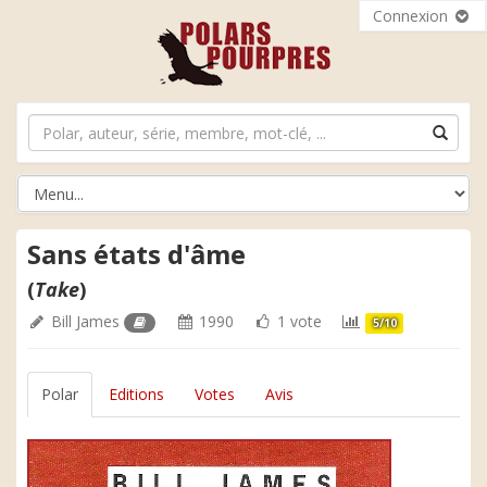
Connexion
Sans états d'âme
(
Take
)
Bill James
1990
1 vote
5/10
Polar
Editions
Votes
Avis