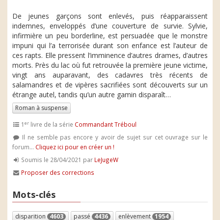
De jeunes garçons sont enlevés, puis réapparaissent
indemnes, enveloppés d’une couverture de survie. Sylvie,
infirmière un peu borderline, est persuadée que le monstre
impuni qui l’a terrorisée durant son enfance est l’auteur de
ces rapts. Elle pressent l’imminence d’autres drames, d’autres
morts. Près du lac où fut retrouvée la première jeune victime,
vingt ans auparavant, des cadavres très récents de
salamandres et de vipères sacrifiées sont découverts sur un
étrange autel, tandis qu’un autre gamin disparaît…
Roman à suspense
er
1
livre de la série
Commandant Tréboul
Il ne semble pas encore y avoir de sujet sur cet ouvrage sur le
forum...
Cliquez ici pour en créer un !
Soumis le 28/04/2021 par
LeJugeW
Proposer des corrections
Mots-clés
disparition
4603
passé
4436
enlèvement
1954