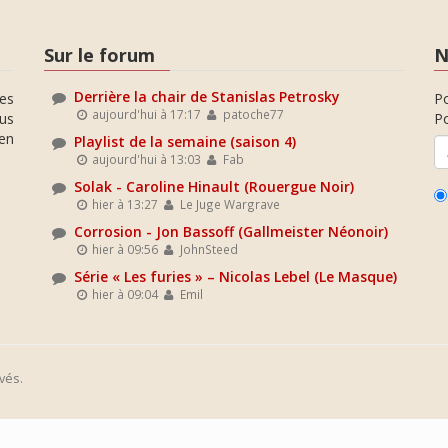
Sur le forum
N
Derrière la chair de Stanislas Petrosky
es
P
aujourd'hui à 17:17
patoche77
ous
Po
en
Playlist de la semaine (saison 4)
aujourd'hui à 13:03
Fab
Solak - Caroline Hinault (Rouergue Noir)
hier à 13:27
Le Juge Wargrave
Corrosion - Jon Bassoff (Gallmeister Néonoir)
hier à 09:56
JohnSteed
Série « Les furies » – Nicolas Lebel (Le Masque)
hier à 09:04
Emil
vés.