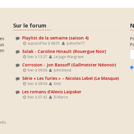
Sur le forum
N
Playlist de la semaine (saison 4)
es
P
aujourd'hui à 08:01
patoche77
ous
Po
en
Solak - Caroline Hinault (Rouergue Noir)
hier à 13:27
Le Juge Wargrave
Corrosion - Jon Bassoff (Gallmeister Néonoir)
hier à 09:56
JohnSteed
Série « Les furies » – Nicolas Lebel (Le Masque)
hier à 09:04
Emil
Les romans d'Alexis Laipsker
hier à 07:42
El Marco
vés.