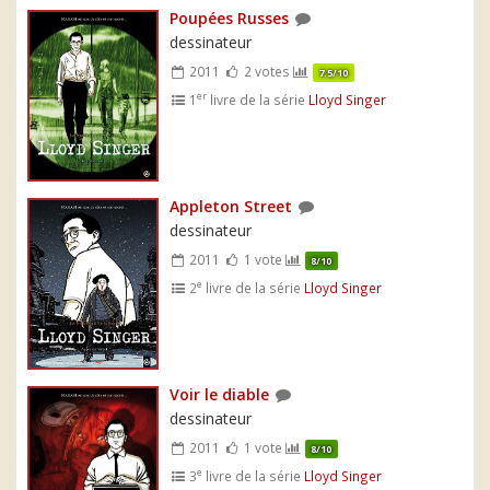
Poupées Russes
dessinateur
2011
2 votes
7.5/10
er
1
livre de la série
Lloyd Singer
Appleton Street
dessinateur
2011
1 vote
8/10
e
2
livre de la série
Lloyd Singer
Voir le diable
dessinateur
2011
1 vote
8/10
e
3
livre de la série
Lloyd Singer