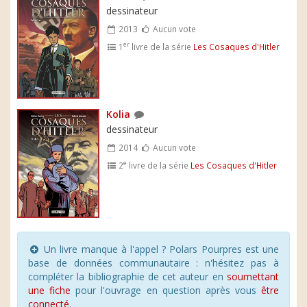
dessinateur
2013
Aucun vote
er
1
livre de la série
Les Cosaques d'Hitler
Kolia
dessinateur
2014
Aucun vote
e
2
livre de la série
Les Cosaques d'Hitler
Un livre manque à l'appel ? Polars Pourpres est une
base de données communautaire : n'hésitez pas à
compléter la bibliographie de cet auteur en
soumettant
une fiche
pour l'ouvrage en question après vous
être
connecté
.