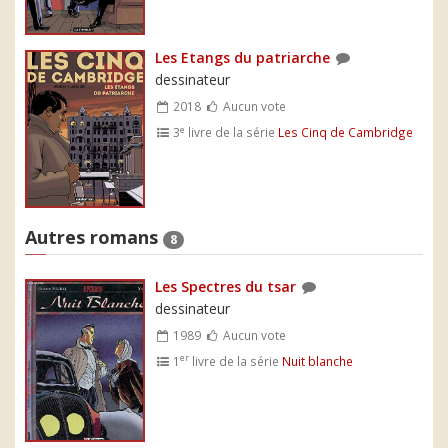
Les Etangs du patriarche
dessinateur
2018
Aucun vote
e
3
livre de la série
Les Cinq de Cambridge
Autres romans
8
Les Spectres du tsar
dessinateur
1989
Aucun vote
er
1
livre de la série
Nuit blanche