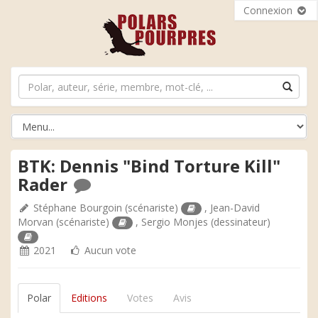
Connexion
BTK: Dennis "Bind Torture Kill"
Rader
Stéphane Bourgoin
(scénariste)
,
Jean-David
Morvan
(scénariste)
,
Sergio Monjes
(dessinateur)
2021
Aucun vote
Polar
Editions
Votes
Avis