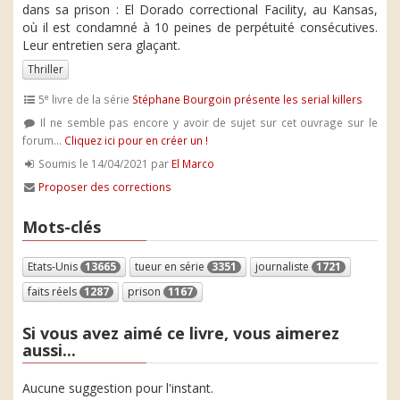
dans sa prison : El Dorado correctional Facility, au Kansas,
où il est condamné à 10 peines de perpétuité consécutives.
Leur entretien sera glaçant.
Thriller
e
5
livre de la série
Stéphane Bourgoin présente les serial killers
Il ne semble pas encore y avoir de sujet sur cet ouvrage sur le
forum...
Cliquez ici pour en créer un !
Soumis le 14/04/2021 par
El Marco
Proposer des corrections
Mots-clés
Etats-Unis
13665
tueur en série
3351
journaliste
1721
faits réels
1287
prison
1167
Si vous avez aimé ce livre, vous aimerez
aussi...
Aucune suggestion pour l'instant.