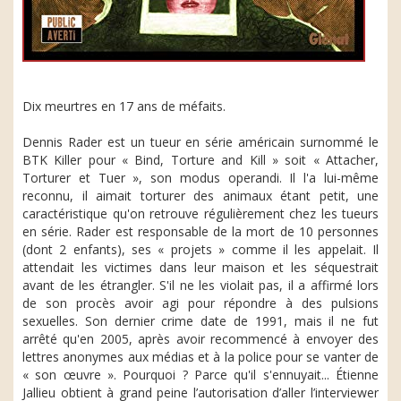
Dix meurtres en 17 ans de méfaits.
Dennis Rader est un tueur en série américain surnommé le
BTK Killer pour « Bind, Torture and Kill » soit « Attacher,
Torturer et Tuer », son modus operandi. Il l'a lui-même
reconnu, il aimait torturer des animaux étant petit, une
caractéristique qu'on retrouve régulièrement chez les tueurs
en série. Rader est responsable de la mort de 10 personnes
(dont 2 enfants), ses « projets » comme il les appelait. Il
attendait les victimes dans leur maison et les séquestrait
avant de les étrangler. S'il ne les violait pas, il a affirmé lors
de son procès avoir agi pour répondre à des pulsions
sexuelles. Son dernier crime date de 1991, mais il ne fut
arrêté qu'en 2005, après avoir recommencé à envoyer des
lettres anonymes aux médias et à la police pour se vanter de
« son œuvre ». Pourquoi ? Parce qu'il s'ennuyait... Étienne
Jallieu obtient à grand peine l’autorisation d’aller l’interviewer