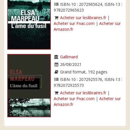
ISBN-10 : 2072965624, ISBN-13 :
9782072965623
Acheter sur leslibraires.fr
|
Acheter sur Fnac.com
|
Acheter sur
Amazon.fr
Gallimard
26/08/2021
Grand format, 192 pages
ISBN-10 : 2072925576, ISBN-13 :
9782072925573
Acheter sur leslibraires.fr
|
Acheter sur Fnac.com
|
Acheter sur
Amazon.fr