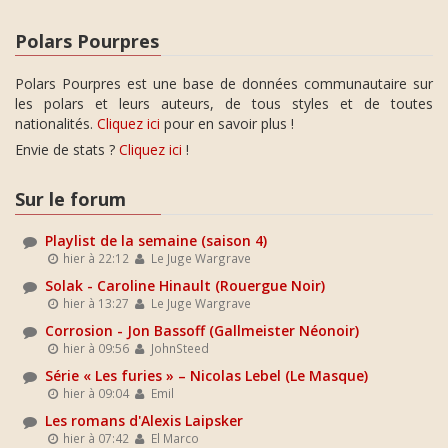
Polars Pourpres
Polars Pourpres est une base de données communautaire sur
les polars et leurs auteurs, de tous styles et de toutes
nationalités.
Cliquez ici
pour en savoir plus !
Envie de stats ?
Cliquez ici
!
Sur le forum
Playlist de la semaine (saison 4)
hier à 22:12
Le Juge Wargrave
Solak - Caroline Hinault (Rouergue Noir)
hier à 13:27
Le Juge Wargrave
Corrosion - Jon Bassoff (Gallmeister Néonoir)
hier à 09:56
JohnSteed
Série « Les furies » – Nicolas Lebel (Le Masque)
hier à 09:04
Emil
Les romans d'Alexis Laipsker
hier à 07:42
El Marco