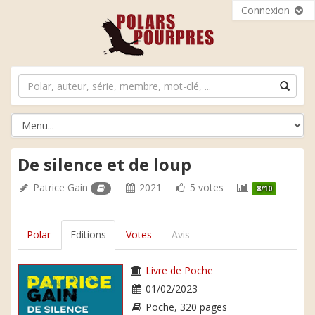
Connexion
De silence et de loup
Patrice Gain
2021
5 votes
8/10
Polar
Editions
Votes
Avis
Livre de Poche
01/02/2023
Poche, 320 pages