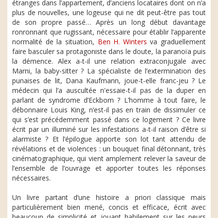
étranges dans l’appartement, d’anciens locataires dont on n’a
plus de nouvelles, une logeuse qui ne dit peut-être pas tout
de son propre passé… Après un long début davantage
ronronnant que rugissant, nécessaire pour établir l’apparente
normalité de la situation,
Ben H. Winters
va graduellement
faire basculer sa protagoniste dans le doute, la paranoïa puis
la démence. Alex a-t-il une relation extraconjugale avec
Marni, la baby-sitter ? La spécialiste de l’extermination des
punaises de lit, Dana Kaufmann, joue-t-elle franc-jeu ? Le
médecin qui l’a auscultée n'essaie-t-il pas de la duper en
parlant de syndrome d’Eckbom ? L’homme à tout faire, le
débonnaire Louis King, n’est-il pas en train de dissimuler ce
qui s’est précédemment passé dans ce logement ? Ce livre
écrit par un illuminé sur les infestations a-t-il raison d’être si
alarmiste ? Et l’épilogue apporte son lot tant attendu de
révélations et de violences : un bouquet final détonnant, très
cinématographique, qui vient amplement relever la saveur de
l’ensemble de l’ouvrage et apporter toutes les réponses
nécessaires.
Un livre partant d’une histoire a priori classique mais
particulièrement bien mené, concis et efficace, écrit avec
beaucoup de simplicité et jouant habilement sur les peurs