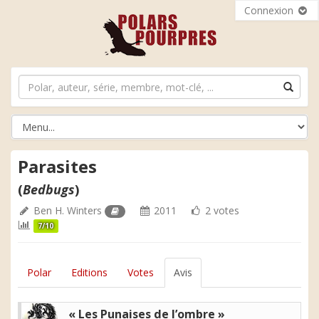
Connexion
Parasites
(
Bedbugs
)
Ben H. Winters
2011
2 votes
7/10
Polar
Editions
Votes
Avis
« Les Punaises de l’ombre »