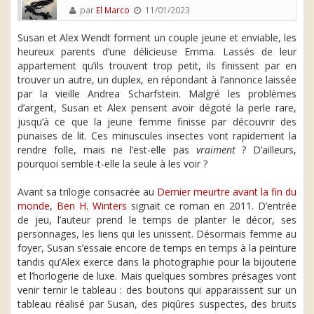
par
El Marco
11/01/2023
Susan et Alex Wendt forment un couple jeune et enviable, les
heureux parents d’une délicieuse Emma. Lassés de leur
appartement qu’ils trouvent trop petit, ils finissent par en
trouver un autre, un duplex, en répondant à l’annonce laissée
par la vieille Andrea Scharfstein. Malgré les problèmes
d’argent, Susan et Alex pensent avoir dégoté la perle rare,
jusqu’à ce que la jeune femme finisse par découvrir des
punaises de lit. Ces minuscules insectes vont rapidement la
rendre folle, mais ne l’est-elle pas
vraiment
? D’ailleurs,
pourquoi semble-t-elle la seule à les voir ?
Avant sa trilogie consacrée au
Dernier meurtre avant la fin du
monde
,
Ben H. Winters
signait ce roman en 2011. D’entrée
de jeu, l’auteur prend le temps de planter le décor, ses
personnages, les liens qui les unissent. Désormais femme au
foyer, Susan s’essaie encore de temps en temps à la peinture
tandis qu’Alex exerce dans la photographie pour la bijouterie
et l’horlogerie de luxe. Mais quelques sombres présages vont
venir ternir le tableau : des boutons qui apparaissent sur un
tableau réalisé par Susan, des piqûres suspectes, des bruits