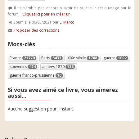
Il ne semble pas encore y avoir de sujet sur cet ouvrage sur le
forum...
Cliquez ici pour en créer un !
Soumis le 06/03/2021 par
El Marco
Proposer des corrections
Mots-clés
France
21770
Paris
3433
XIXe siècle
1768
guerre
1002
souvenirs
424
années 1870
136
guerre franco-prussienne
10
Si vous avez aimé ce livre, vous aimerez
aussi...
Aucune suggestion pour l'instant.