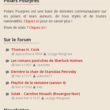
Polars Pourpres
Polars Pourpres est une base de données communautaire sur
les polars et leurs auteurs, de tous styles et de toutes
nationalités.
Cliquez ici
pour en savoir plus !
Envie de stats ?
Cliquez ici
!
Sur le forum
Thomas H. Cook
aujourd'hui à 09:58
Le Juge Wargrave
Les romans pastiches de Sherlock Holmes
hier à 19:51
Ssarlotte
Derrière la chair de Stanislas Petrosky
hier à 17:17
patoche77
Playlist de la semaine (saison 4)
hier à 13:03
Fab
Solak - Caroline Hinault (Rouergue Noir)
avant hier à 13:27
Le Juge Wargrave