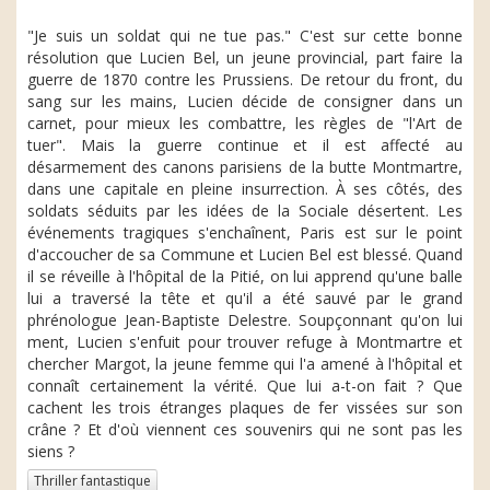
"Je suis un soldat qui ne tue pas." C'est sur cette bonne
résolution que Lucien Bel, un jeune provincial, part faire la
guerre de 1870 contre les Prussiens. De retour du front, du
sang sur les mains, Lucien décide de consigner dans un
carnet, pour mieux les combattre, les règles de "l'Art de
tuer". Mais la guerre continue et il est affecté au
désarmement des canons parisiens de la butte Montmartre,
dans une capitale en pleine insurrection. À ses côtés, des
soldats séduits par les idées de la Sociale désertent. Les
événements tragiques s'enchaînent, Paris est sur le point
d'accoucher de sa Commune et Lucien Bel est blessé. Quand
il se réveille à l'hôpital de la Pitié, on lui apprend qu'une balle
lui a traversé la tête et qu'il a été sauvé par le grand
phrénologue Jean-Baptiste Delestre. Soupçonnant qu'on lui
ment, Lucien s'enfuit pour trouver refuge à Montmartre et
chercher Margot, la jeune femme qui l'a amené à l'hôpital et
connaît certainement la vérité. Que lui a-t-on fait ? Que
cachent les trois étranges plaques de fer vissées sur son
crâne ? Et d'où viennent ces souvenirs qui ne sont pas les
siens ?
Thriller fantastique