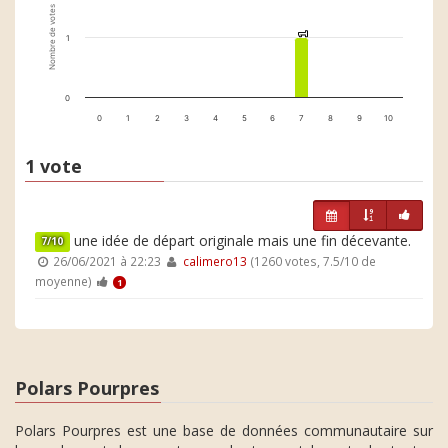
Nombre de votes
1
1
1
0
0
1
2
3
4
5
6
7
8
9
10
1 vote
une idée de départ originale mais une fin décevante.
7/10
26/06/2021 à 22:23
calimero13
(1260 votes, 7.5/10 de
moyenne)
1
Polars Pourpres
Polars Pourpres est une base de données communautaire sur