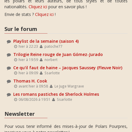
les polars et leurs auteurs, de tous styles et de toutes
nationalités.
Cliquez ici
pour en savoir plus !
Envie de stats ?
Cliquez ici
!
Sur le forum
Playlist de la semaine (saison 4)
hier à 22:23
patoche77
Trilogie Reine rouge de Juan Gómez-Jurado
hier à 19:59
norbert
Ce qu'il faut de haine – Jacques Saussey (Fleuve Noir)
hier à 09:09
Ssarlotte
Thomas H. Cook
avant hier à 09:58
Le Juge Wargrave
Les romans pastiches de Sherlock Holmes
06/08/2026 à 19:51
Ssarlotte
Newsletter
Pour vous tenir informé des mises-à-jour de Polars Pourpres,