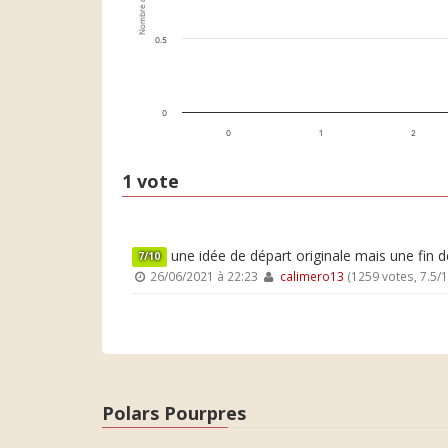
Nombre de votes
0.5
0
0
1
2
1 vote
une idée de départ originale mais une fin 
7/10
26/06/2021 à 22:23
calimero13
(1259 votes, 7.5/
Polars Pourpres