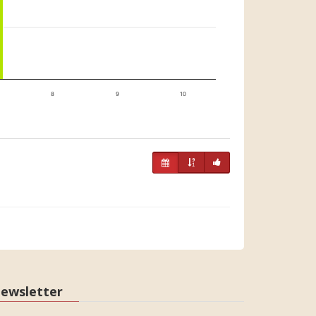
8
9
10
ewsletter