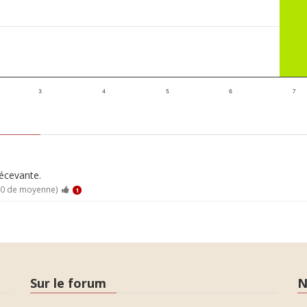
3
4
5
6
7
décevante.
10 de moyenne)
1
Sur le forum
N