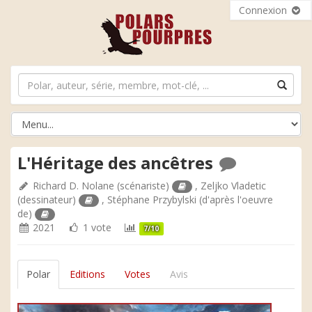
Connexion
L'Héritage des ancêtres
Richard D. Nolane
(scénariste)
,
Zeljko Vladetic
(dessinateur)
,
Stéphane Przybylski
(d'après l'oeuvre
de)
2021
1 vote
7/10
Polar
Editions
Votes
Avis