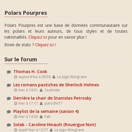
Polars Pourpres
Polars Pourpres est une base de données communautaire sur
les polars et leurs auteurs, de tous styles et de toutes
nationalités.
Cliquez ici
pour en savoir plus !
Envie de stats ?
Cliquez ici
!
Sur le forum
Thomas H. Cook
aujourd'hui à 09:58
Le Juge Wargrave
Les romans pastiches de Sherlock Holmes
hier à 19:51
Ssarlotte
Derrière la chair de Stanislas Petrosky
hier à 17:17
patoche77
Playlist de la semaine (saison 4)
hier à 13:03
Fab
Solak - Caroline Hinault (Rouergue Noir)
avant hier à 13:27
Le Juge Wargrave