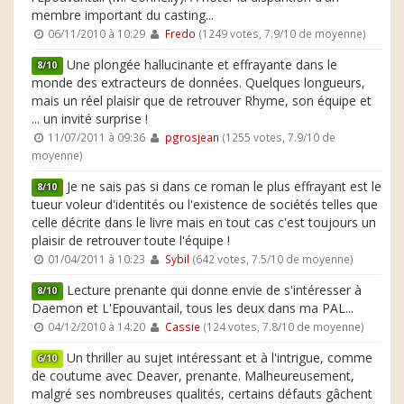
membre important du casting...
06/11/2010 à 10:29
Fredo
(1249 votes, 7.9/10 de moyenne)
Une plongée hallucinante et effrayante dans le
8/10
monde des extracteurs de données. Quelques longueurs,
mais un réel plaisir que de retrouver Rhyme, son équipe et
... un invité surprise !
11/07/2011 à 09:36
pgrosjean
(1255 votes, 7.9/10 de
moyenne)
Je ne sais pas si dans ce roman le plus effrayant est le
8/10
tueur voleur d'identités ou l'existence de sociétés telles que
celle décrite dans le livre mais en tout cas c'est toujours un
plaisir de retrouver toute l'équipe !
01/04/2011 à 10:23
Sybil
(642 votes, 7.5/10 de moyenne)
Lecture prenante qui donne envie de s'intéresser à
8/10
Daemon et L'Epouvantail, tous les deux dans ma PAL...
04/12/2010 à 14:20
Cassie
(124 votes, 7.8/10 de moyenne)
Un thriller au sujet intéressant et à l'intrigue, comme
6/10
de coutume avec Deaver, prenante. Malheureusement,
malgré ses nombreuses qualités, certains défauts gâchent