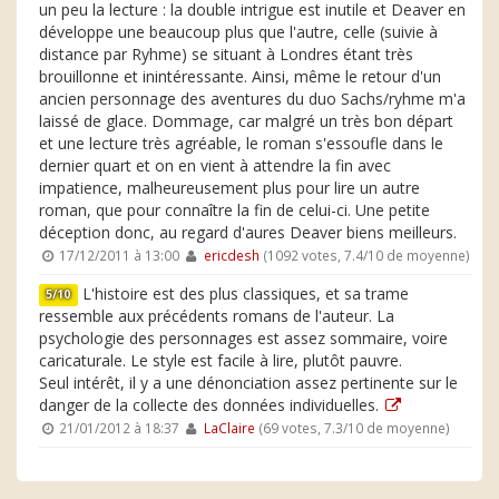
un peu la lecture : la double intrigue est inutile et Deaver en
développe une beaucoup plus que l'autre, celle (suivie à
distance par Ryhme) se situant à Londres étant très
brouillonne et inintéressante. Ainsi, même le retour d'un
ancien personnage des aventures du duo Sachs/ryhme m'a
laissé de glace. Dommage, car malgré un très bon départ
et une lecture très agréable, le roman s'essoufle dans le
dernier quart et on en vient à attendre la fin avec
impatience, malheureusement plus pour lire un autre
roman, que pour connaître la fin de celui-ci. Une petite
déception donc, au regard d'aures Deaver biens meilleurs.
17/12/2011 à 13:00
ericdesh
(1092 votes, 7.4/10 de moyenne)
L'histoire est des plus classiques, et sa trame
5/10
ressemble aux précédents romans de l'auteur. La
psychologie des personnages est assez sommaire, voire
caricaturale. Le style est facile à lire, plutôt pauvre.
Seul intérêt, il y a une dénonciation assez pertinente sur le
danger de la collecte des données individuelles.
21/01/2012 à 18:37
LaClaire
(69 votes, 7.3/10 de moyenne)