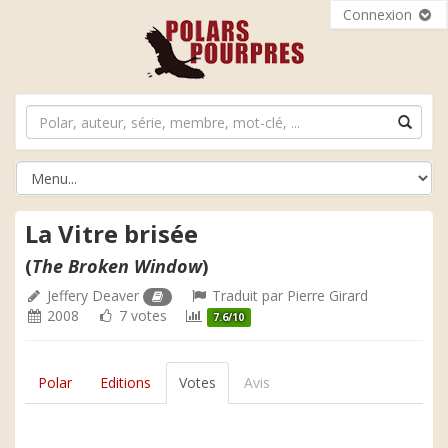
Connexion
La Vitre brisée
(
The Broken Window
)
Jeffery Deaver
Traduit par
Pierre Girard
2008
7 votes
7.6/10
Polar
Editions
Votes
Avis