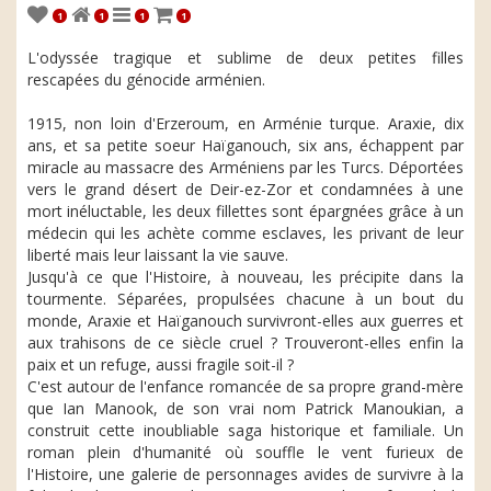
1
1
1
1
L'odyssée tragique et sublime de deux petites filles
rescapées du génocide arménien.
1915, non loin d'Erzeroum, en Arménie turque. Araxie, dix
ans, et sa petite soeur Haïganouch, six ans, échappent par
miracle au massacre des Arméniens par les Turcs. Déportées
vers le grand désert de Deir-ez-Zor et condamnées à une
mort inéluctable, les deux fillettes sont épargnées grâce à un
médecin qui les achète comme esclaves, les privant de leur
liberté mais leur laissant la vie sauve.
Jusqu'à ce que l'Histoire, à nouveau, les précipite dans la
tourmente. Séparées, propulsées chacune à un bout du
monde, Araxie et Haïganouch survivront-elles aux guerres et
aux trahisons de ce siècle cruel ? Trouveront-elles enfin la
paix et un refuge, aussi fragile soit-il ?
C'est autour de l'enfance romancée de sa propre grand-mère
que Ian Manook, de son vrai nom Patrick Manoukian, a
construit cette inoubliable saga historique et familiale. Un
roman plein d'humanité où souffle le vent furieux de
l'Histoire, une galerie de personnages avides de survivre à la