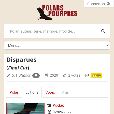
Connexion
Disparues
(
Final Cut
)
S. J. Watson
2020
2 votes
4.5/10
Polar
Editions
Votes
Avis
Pocket
02/05/2022