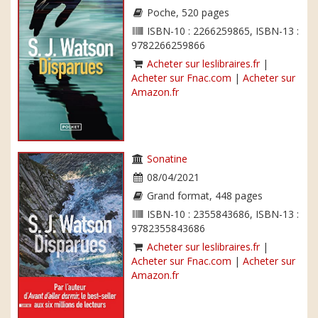
Poche, 520 pages
ISBN-10 : 2266259865, ISBN-13 :
9782266259866
Acheter sur leslibraires.fr
|
Acheter sur Fnac.com
|
Acheter sur
Amazon.fr
Sonatine
08/04/2021
Grand format, 448 pages
ISBN-10 : 2355843686, ISBN-13 :
9782355843686
Acheter sur leslibraires.fr
|
Acheter sur Fnac.com
|
Acheter sur
Amazon.fr