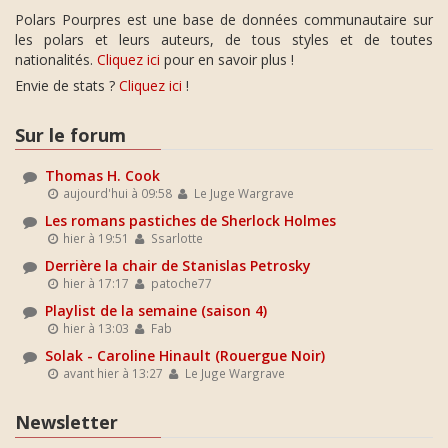
Polars Pourpres est une base de données communautaire sur
les polars et leurs auteurs, de tous styles et de toutes
nationalités.
Cliquez ici
pour en savoir plus !
Envie de stats ?
Cliquez ici
!
Sur le forum
Thomas H. Cook
aujourd'hui à 09:58
Le Juge Wargrave
Les romans pastiches de Sherlock Holmes
hier à 19:51
Ssarlotte
Derrière la chair de Stanislas Petrosky
hier à 17:17
patoche77
Playlist de la semaine (saison 4)
hier à 13:03
Fab
Solak - Caroline Hinault (Rouergue Noir)
avant hier à 13:27
Le Juge Wargrave
Newsletter