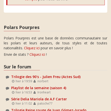
Polars Pourpres
Polars Pourpres est une base de données communautaire sur
les polars et leurs auteurs, de tous styles et de toutes
nationalités.
Cliquez ici
pour en savoir plus !
Envie de stats ?
Cliquez ici
!
Sur le forum
Trilogie des 90's - Julien Freu (Actes Sud)
hier à 19:59
norbert
Playlist de la semaine (saison 4)
hier à 16:53
Ironheart
Série Delia Mariola de A.F Carter
hier à 11:02
patoche77
Trilogie Reine rouge de Juan Gómez-Jurado