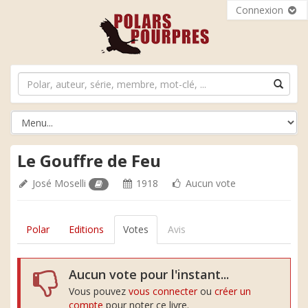
Connexion
Le Gouffre de Feu
José Moselli
1918
Aucun vote
Polar
Editions
Votes
Avis
Aucun vote pour l'instant...
Vous pouvez
vous connecter
ou
créer un
compte
pour noter ce livre.